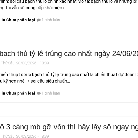
ính: soi cầu bạch thủ lô chính xác nhất Mô tả: bạch thủ lô và những lợ
24/06/2026
úng tôi vẫn sẽ cung cấp khái niệm…
ở
 in Chưa phân loại
1 bình luận
soi
cầu
bạch
thủ
lô
chính
xác
 bạch thủ tỷ lệ trúng cao nhất ngày 24/06/
nhất
về
liên
:
Thứ Sáu, 20/03/2026 - 18:39
tiếp
ngày
hiến thuật soi lô bạch thủ tỷ lệ trúng cao nhất là chiến thuật dự đoá
24/06/2026
ểu kỹ hơn nhé. » soi cầu siêu chuẩn…
ở
 in Chưa phân loại
1 bình luận
soi
lô
bạch
thủ
tỷ
lệ
trúng
số 3 càng mb gỡ vốn thì hãy lấy số ngay n
cao
nhất
ngày
:
Thứ Sáu, 20/03/2026 - 18:39