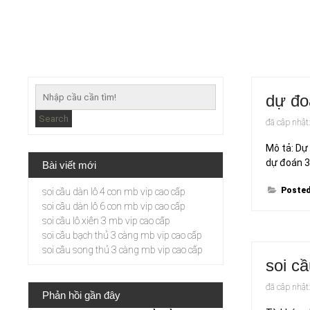
dự đo
Search
đã câp nhật
Mô tả: Dự
dự đoán 3
Bài viết mới
Posted
soi cầu dàn lô 4 con mb vip cao cấp
soi cầu dàn lô 6 con mb vip cao cấp
soi cầu lô xiên 3 mb vip cao cấp
soi cầu bạch thủ 3 càng mb vip cao cấp
soi cầu song thủ 3 càng mb vip cao cấp
soi cầ
đã câp nhật
Phản hồi gần đây