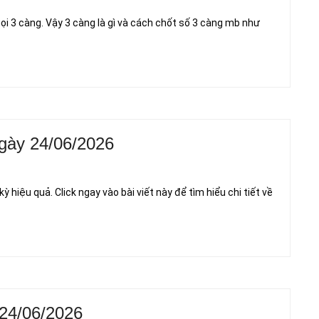
gọi 3 càng. Vậy 3 càng là gì và cách chốt số 3 càng mb như
ngày 24/06/2026
hiệu quả. Click ngay vào bài viết này để tìm hiểu chi tiết về
24/06/2026