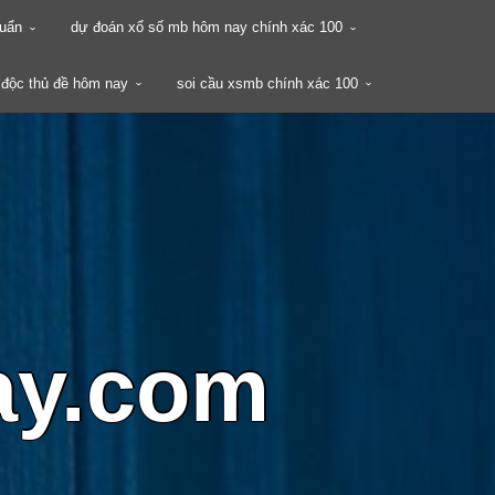
huẩn
dự đoán xổ số mb hôm nay chính xác 100
độc thủ đề hôm nay
soi cầu xsmb chính xác 100
ay.com