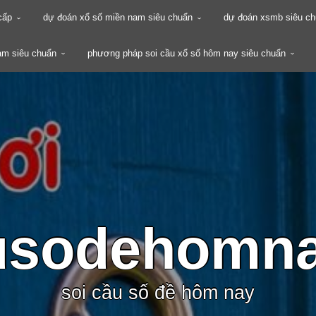
cấp
dự đoán xổ số miền nam siêu chuẩn
dự đoán xsmb siêu c
am siêu chuẩn
phương pháp soi cầu xổ số hôm nay siêu chuẩn
usodehomn
soi cầu số đề hôm nay