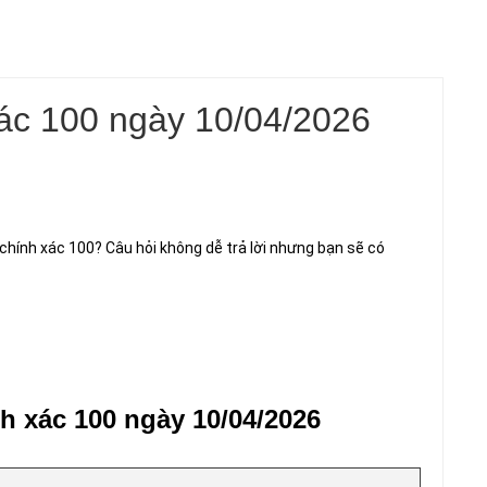
ác 100 ngày 10/04/2026
hính xác 100? Câu hỏi không dễ trả lời nhưng bạn sẽ có
 xác 100 ngày 10/04/2026