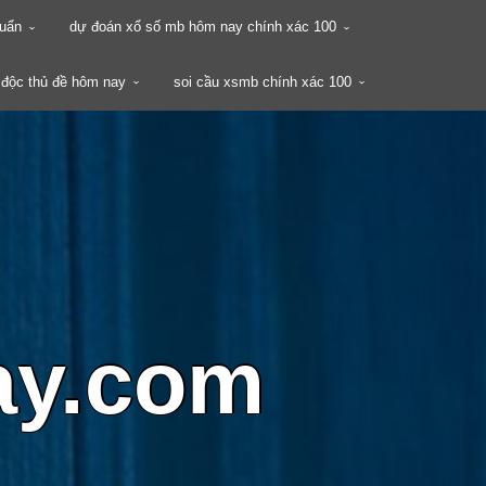
huẩn
dự đoán xổ số mb hôm nay chính xác 100
độc thủ đề hôm nay
soi cầu xsmb chính xác 100
ay.com