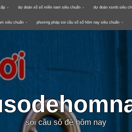
cấp
dự đoán xổ số miền nam siêu chuẩn
dự đoán xsmb siêu c
am siêu chuẩn
phương pháp soi cầu xổ số hôm nay siêu chuẩn
usodehomn
soi cầu số đề hôm nay