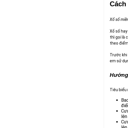
Cách 
Xổ số miề
Xổ số hay
thì gọi l
theo điểm 
Trước khi
em sử dụn
Hướng 
Tiêu biểu
Bao
điể
Cượ
lên
Cượ
lên