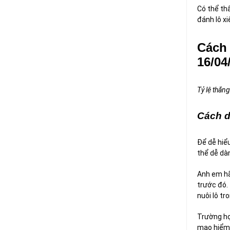
Có thể thấ
đánh lô x
Cách 
16/04
Tỷ lệ thắn
Cách d
Để dễ hiể
thể dễ dàn
Anh em hã
trước đó.
nuôi lô tr
Trường hợ
mạo hiểm n