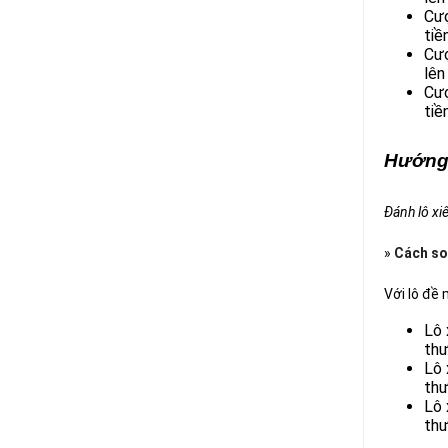
Cượ
tiề
Cượ
lên
Cượ
tiề
Hướng 
Đánh lô xi
»
Cách soi
Với lô đề
Lô 
thư
Lô 
thư
Lô 
thư