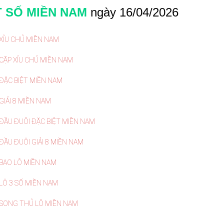
 SỐ MIỀN NAM
ngày 16/04/2026
XỈU CHỦ MIỀN NAM
CẶP XỈU CHỦ MIỀN NAM
ĐẶC BIỆT MIỀN NAM
GIẢI 8 MIỀN NAM
ĐẦU ĐUÔI ĐẶC BIỆT MIỀN NAM
ĐẦU ĐUÔI GIẢI 8 MIỀN NAM
BAO LÔ MIỀN NAM
LÔ 3 SỐ MIỀN NAM
SONG THỦ LÔ MIỀN NAM