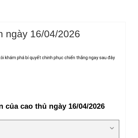
n ngày 16/04/2026
ôi khám phá bí quyết chinh phục chiến thắng ngay sau đây
 của cao thủ ngày 16/04/2026