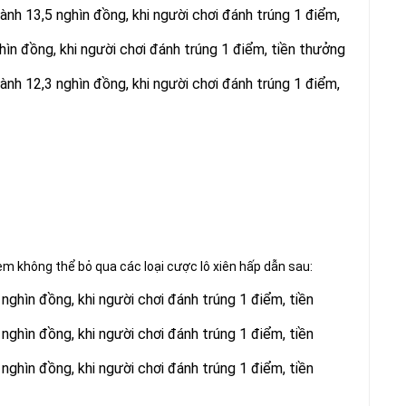
ành 13,5 nghìn đồng, khi người chơi đánh trúng 1 điểm,
ìn đồng, khi người chơi đánh trúng 1 điểm, tiền thưởng
ành 12,3 nghìn đồng, khi người chơi đánh trúng 1 điểm,
em không thể bỏ qua các loại cược lô xiên hấp dẫn sau:
nghìn đồng, khi người chơi đánh trúng 1 điểm, tiền
nghìn đồng, khi người chơi đánh trúng 1 điểm, tiền
nghìn đồng, khi người chơi đánh trúng 1 điểm, tiền