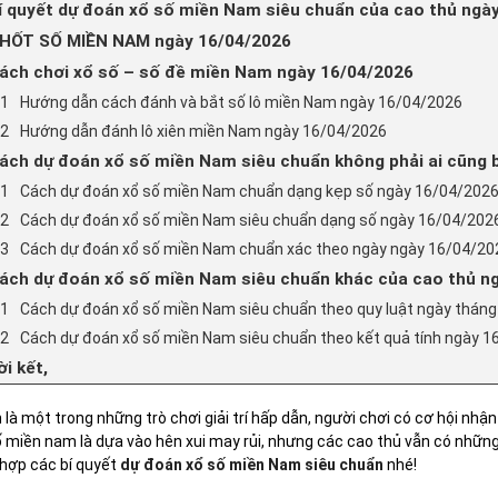
í quyết dự đoán xổ số miền Nam siêu chuẩn của cao thủ ngà
HỐT SỐ MIỀN NAM ngày 16/04/2026
ách chơi xổ số – số đề miền Nam ngày 16/04/2026
Hướng dẫn cách đánh và bắt số lô miền Nam ngày 16/04/2026
Hướng dẫn đánh lô xiên miền Nam ngày 16/04/2026
ách dự đoán xổ số miền Nam siêu chuẩn không phải ai cũng 
Cách dự đoán xổ số miền Nam chuẩn dạng kẹp số ngày 16/04/202
Cách dự đoán xổ số miền Nam siêu chuẩn dạng số ngày 16/04/202
Cách dự đoán xổ số miền Nam chuẩn xác theo ngày ngày 16/04/20
ách dự đoán xổ số miền Nam siêu chuẩn khác của cao thủ n
Cách dự đoán xổ số miền Nam siêu chuẩn theo quy luật ngày thán
Cách dự đoán xổ số miền Nam siêu chuẩn theo kết quả tính ngày 
ời kết,
 là một trong những trò chơi giải trí hấp dẫn, người chơi có cơ hội nhậ
ố miền nam là dựa vào hên xui may rủi, nhưng các cao thủ vẫn có những 
 hợp các bí quyết
dự đoán xổ số miền Nam siêu chuẩn
nhé!