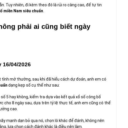
. Tuy nhiên, đi kèm theo đó là rủi ro càng cao, để tự tin
số miền Nam siêu chuẩn
.
ông phải ai cũng biết ngày
 16/04/2026
 tỉnh mở thưởng, sau khi đã hiểu cách dự đoán, anh em có
huẩn
dạng kẹp số cụ thể như sau:
 số 5 hay không, kiểm tra dựa vào kết quả xổ số công bố
c cho 8 ngày sau, dựa trên tỷ lệ thực tế, anh em cũng có thể
thưởng cao.
hãy mạnh dạn bỏ qua nó, chọn lô khác để đánh, không nên
hắng, lựa chọn cách đánh khác là điều nên làm.