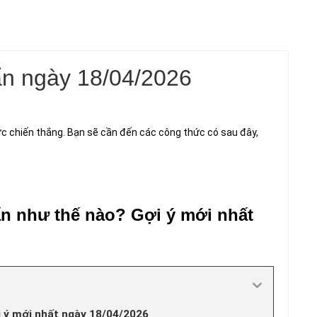
ẩn ngày 18/04/2026
c chiến thắng. Bạn sẽ cần đến các công thức có sau đây,
ẩn như thế nào? Gợi ý mới nhất
i ý mới nhất ngày 18/04/2026