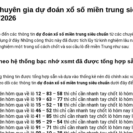
huyên gia dự đoán xổ số miền trung s
/2026
p đến các thông tin
dự đoán xổ số miền trung siêu chuẩn
từ các chuyê
ụng ở đây. Những công thức này đã được tích lũy từ kinh nghiệm lâu n
nghiệm một trong số cách chốt và soi cầu lô đề miền Trung như sau:
heo hệ thống bạc nhớ xsmt đã được tổng hợp sẵ
ng thông tin được tổng hợp sẵn và dựa vào thống kê nên độ chính xác v
eo dõi các thông tin
dự đoán xổ số miền trung siêu chuẩn
dưới đây để
ên hôm qua về lô
12
–
83
–
58
thì chỉ cần nhanh tay chốt lô hôm
ên hôm qua về lô
19
–
63
–
77
thì chỉ cần nhanh tay chốt lô hôm
ên hôm qua về lô
15
–
52
–
18
thì chỉ cần nhanh tay chốt lô hôm
ên hôm qua về lô
46
–
52
thì chỉ cần nhanh tay chốt lô hôm nay 
ên hôm qua về lô
41
–
85
thì chỉ cần nhanh tay chốt lô hôm nay 
ên hôm qua về lô
95
–
29
–
54
thì chỉ cần nhanh tay chốt lô hôm
ên hôm qua về lô
91
–
71
thì chỉ cần nhanh tay chốt lô hôm nay 