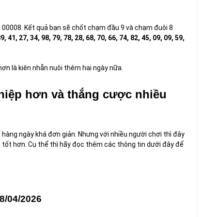
 là 00008. Kết quả bạn sẽ chốt chạm đầu 9 và chạm đuôi 8
9, 41, 27, 34, 98, 79, 78, 28, 68, 70, 66, 74, 82, 45, 09, 09, 59,
hơn là kiên nhẫn nuôi thêm hai ngày nữa.
hiệp hơn và thắng cược nhiều
 hàng ngày khá đơn giản. Nhưng với nhiều người chơi thì đây
 tốt hơn. Cụ thể thì hãy đọc thêm các thông tin dưới đây để
8/04/2026