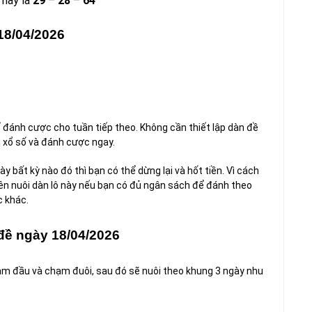
 nay là
29
–
28
–
64
18/04/2026
ể đánh cược cho tuần tiếp theo. Không cần thiết lập dàn đề
i xổ số và đánh cược ngay.
 bất kỳ nào đó thì bạn có thể dừng lại và hốt tiền. Vì cách
nên nuôi dàn lô này nếu bạn có đủ ngân sách để đánh theo
c khác.
 đề ngày 18/04/2026
chạm đầu và chạm đuôi, sau đó sẽ nuôi theo khung 3 ngày nhu