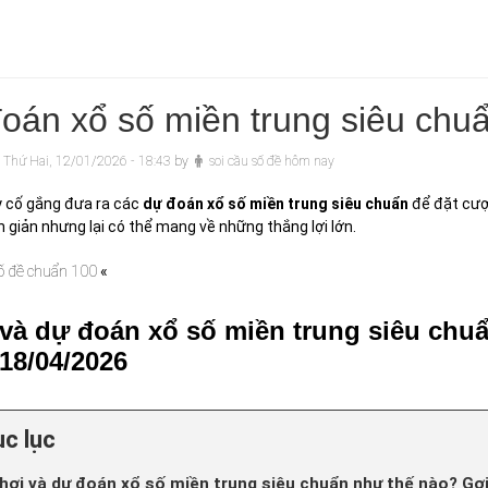
oán xổ số miền trung siêu chu
:
Thứ Hai, 12/01/2026 - 18:43
by
soi cầu số đề hôm nay
y cố gắng đưa ra các
dự đoán xổ số miền trung siêu chuẩn
để đặt cượ
 giản nhưng lại có thể mang về những thắng lợi lớn.
số đề chuẩn 100
«
và dự đoán xổ số miền trung siêu chu
18/04/2026
c lục
hơi và dự đoán xổ số miền trung siêu chuẩn như thế nào? Gợ