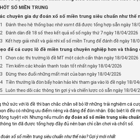
HỐT SỐ MIỀN TRUNG
ác chuyên gia dự đoán xổ số miền trung siêu chuẩn như thế
Đánh theo hệ thống bạc nhớ xsmt đã được tổng hợp sẵn ngày 18/
Đánh dàn đề 18 số theo kết quả xổ số ngày thứ 7 ngày 18/04/2026
Kết hợp giải nhất và giải nhì xổ số miền Trung để đánh đề ngày 18/
ẹo để cá cược lô đề miền trung chuyên nghiệp hơn và thắng
Chọn các thị trường lô đề MT một cách cẩn thận ngày 18/04/2026
Tìm kiếm các khoản thanh toán tốt nhất ngày 18/04/2026
Đừng theo đuổi những mất mát của bạn ngày 18/04/2026
Tiền thưởng là đòn bẩy hoàn hảo khi tham gia vào lô đề ngày 18/0
Luôn theo dõi các thông tin gợi ý và chiến lược có sẵn ngày 18/04/
 thử sức với lô đề thì bạn chắc chắn sẽ bỏ lỡ những trải nghiệm cá cượ
họn đều có những ưu điểm riêng và đáng để đón nhận. Đặc biệt lô đề m
động tuyệt vời. Nhưng nếu muốn
dự đoán xổ số miền trung siêu chuẩ
 thông tin đã được tổng hợp đầy đủ nên bạn chỉ cần chơi và chốt số.
 đoán xổ số miền trung siêu chuẩn như thế nào? Gợi ý mới nhất