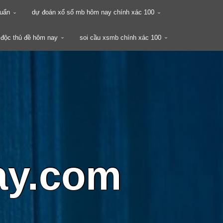
huẩn
dự đoán xổ số mb hôm nay chính xác 100
độc thủ đề hôm nay
soi cầu xsmb chính xác 100
ay.com