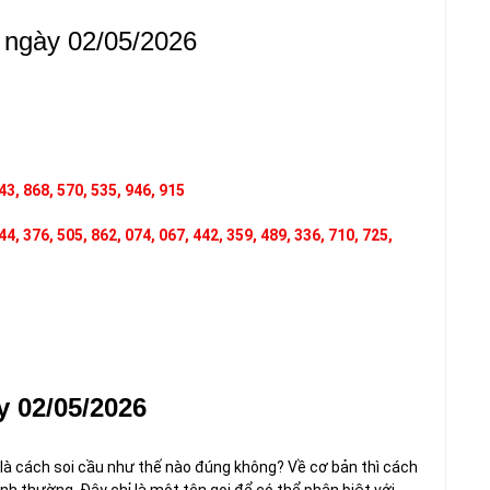
 ngày 02/05/2026
43, 868, 570, 535, 946, 915
44, 376, 505, 862, 074, 067, 442, 359, 489, 336, 710, 725,
y 02/05/2026
là cách soi cầu như thế nào đúng không? Về cơ bản thì cách
nh thường. Đây chỉ là một tên gọi để có thể phân biệt với