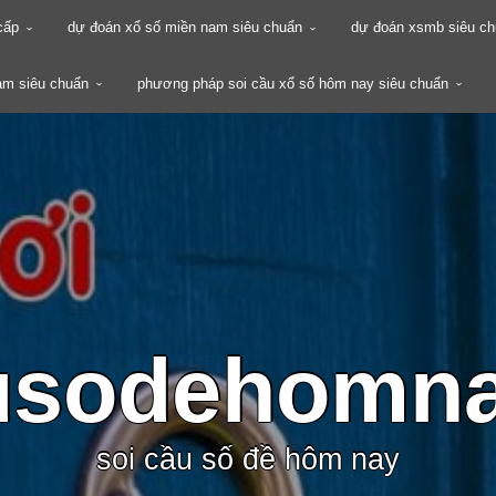
cấp
dự đoán xổ số miền nam siêu chuẩn
dự đoán xsmb siêu c
am siêu chuẩn
phương pháp soi cầu xổ số hôm nay siêu chuẩn
usodehomn
soi cầu số đề hôm nay