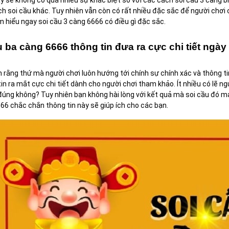
h soi cầu khác. Tuy nhiên vẫn còn có rất nhiều đặc sắc để người chơi c
m hiểu ngay soi cầu 3 càng 6666 có điều gì đặc sắc.
u ba càng 6666 thông tin đưa ra cực chi tiết ngày
rằng thứ mà người chơi luôn hướng tới chính sự chính xác và thông tin ch
in ra mắt cực chi tiết dành cho người chơi tham khảo. Ít nhiều có lẽ n
đúng không? Tuy nhiên bạn không hài lòng với kết quả mà soi cầu đó ma
666 chắc chắn thông tin này sẽ giúp ích cho các bạn.