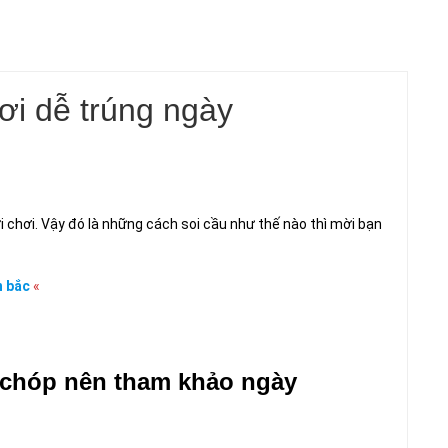
ơi dễ trúng ngày
 chơi. Vậy đó là những cách soi cầu như thế nào thì mời bạn
n bắc
«
a chóp nên tham khảo ngày