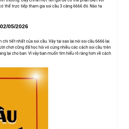
ó thể trực tiếp tham gia soi cầu 3 càng 6666 đó. Nào ta
 02/05/2026
i tiết nhất của soi cầu. Vậy tại sao lại nói soi cầu 6666 lại
gười chơi cũng đã học hỏi vô cùng nhiều các cách soi cầu trên
ng lại cho bạn. Vì vậy bạn muốn tìm hiểu rõ ràng hơn về cách