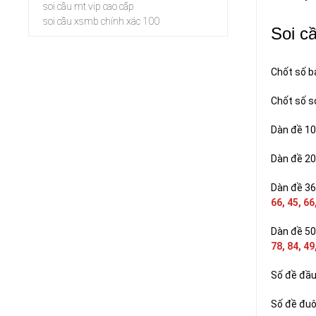
soi cầu mt vip cao cấp
soi cầu xsmb chính xác 100
Soi c
Chốt số b
Chốt số s
Dàn đề 10
Dàn đề 20
Dàn đề 36
66, 45, 66
Dàn đề 50
78, 84, 49,
Số đề đầu
Số đề đuô