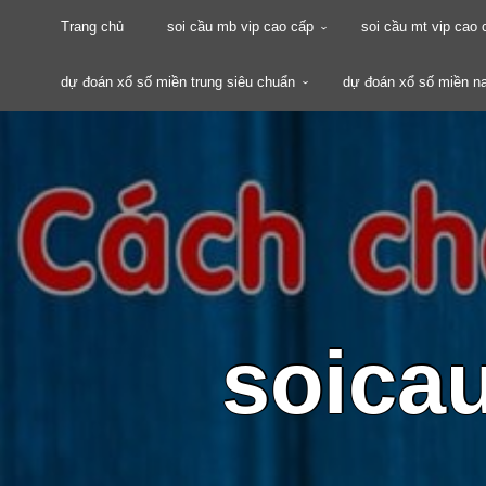
Skip
Trang chủ
soi cầu mb vip cao cấp
soi cầu mt vip cao 
to
content
dự đoán xổ số miền trung siêu chuẩn
dự đoán xổ số miền n
soica