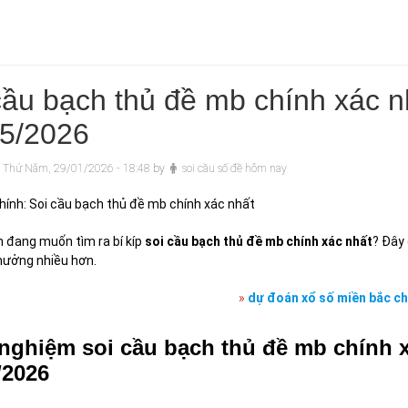
cầu bạch thủ đề mb chính xác n
05/2026
:
Thứ Năm, 29/01/2026 - 18:48
by
soi cầu số đề hôm nay
hính: Soi cầu bạch thủ đề mb chính xác nhất
n đang muốn tìm ra bí kíp
soi cầu bạch thủ đề mb chính xác nhất
? Đây
thưởng nhiều hơn.
»
dự đoán xổ số miền bắc c
nghiệm soi cầu bạch thủ đề mb chính x
/2026