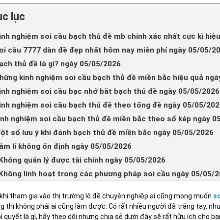
c lục
inh nghiệm soi cầu bạch thủ đề mb chính xác nhất cực kì hiệ
oi cầu 7777 dàn đề đẹp nhất hôm nay miễn phí ngày 05/05/2
ạch thủ đề là gì? ngày 05/05/2026
hững kinh nghiệm soi cầu bạch thủ đề miền bắc hiệu quả ngà
inh nghiệm soi cầu bạc nhớ bắt bạch thủ đề ngày 05/05/2026
inh nghiệm soi cầu bạch thủ đề theo tổng đề ngày 05/05/20
inh nghiệm soi cầu bạch thủ đề miền bắc theo số kép ngày 0
ột số lưu ý khi đánh bạch thủ đề miền bắc ngày 05/05/2026
âm lí không ổn định ngày 05/05/2026
Không quản lý được tài chính ngày 05/05/2026
Không linh hoạt trong các phương pháp soi cầu ngày 05/05/
khi tham gia vào thị trường lô đề chuyên nghiệp ai cũng mong muốn
so
g thì không phải ai cũng làm được. Có rất nhiều người đã trắng tay, n
í quyết là gì, hãy theo dõi nhưng chia sẻ dưới đây sẽ rất hữu ích cho bạ