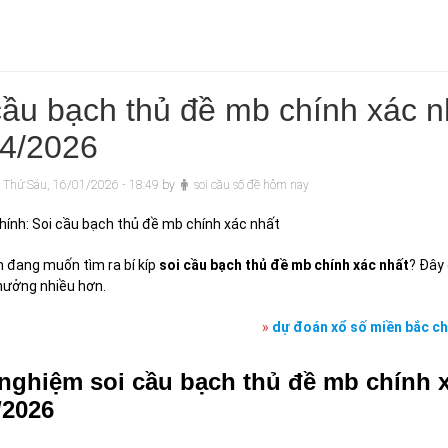
cầu bạch thủ đề mb chính xác n
04/2026
:
Thứ Sáu, 16/01/2026 - 18:49
by
soi cầu số đề hôm nay
hính: Soi cầu bạch thủ đề mb chính xác nhất
n đang muốn tìm ra bí kíp
soi cầu bạch thủ đề mb chính xác nhất
? Đây
thưởng nhiều hơn.
»
dự đoán xổ số miền bắc c
nghiệm soi cầu bạch thủ đề mb chính x
/2026