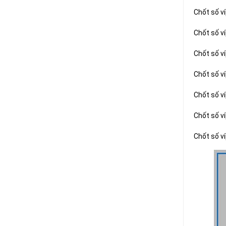
Chốt số v
Chốt số v
Chốt số v
Chốt số v
Chốt số v
Chốt số v
Chốt số v