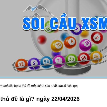
m soi cầu bạch thủ đề mb chính xác nhất cực kì hiệu quả
thủ đề là gì? ngày 22/04/2026