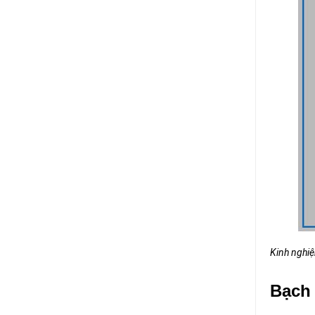
Kinh nghiệ
Bạch 