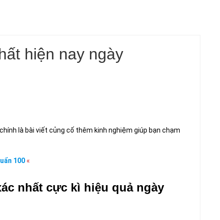
hất hiện nay ngày
 chính là bài viết củng cố thêm kinh nghiệm giúp bạn chạm
huẩn 100
«
ác nhất cực kì hiệu quả ngày