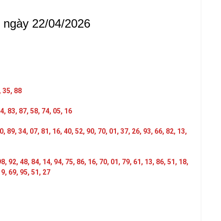
í ngày 22/04/2026
, 35, 88
54, 83, 87, 58, 74, 05, 16
0, 89, 34, 07, 81, 16, 40, 52, 90, 70, 01, 37, 26, 93, 66, 82, 13,
98, 92, 48, 84, 14, 94, 75, 86, 16, 70, 01, 79, 61, 13, 86, 51, 18,
19, 69, 95, 51, 27