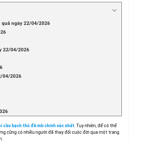
u quả ngày 22/04/2026
026
y 22/04/2026
26
2/04/2026
2026
i cầu bạch thủ đề mb chính xác nhất
. Tuy nhiên, để có thể
hưng cũng có nhiều người đã thay đổi cuộc đời qua một trang
n.