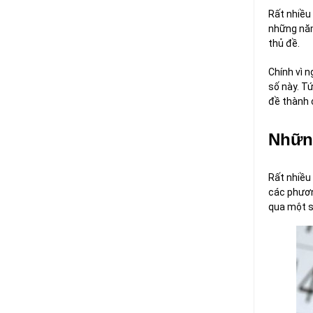
Rất nhiều 
những năm
thủ đề.
Chính vì n
số này. T
đề thành 
Những
Rất nhiều 
các phươn
qua một s