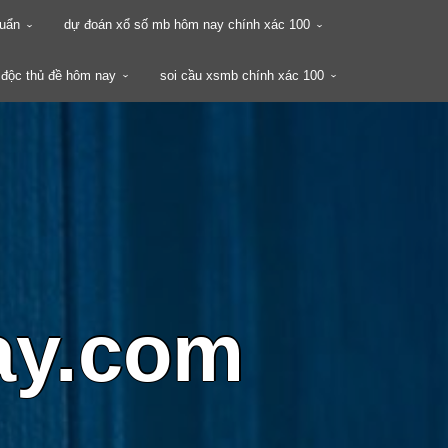
huẩn
dự đoán xổ số mb hôm nay chính xác 100
độc thủ đề hôm nay
soi cầu xsmb chính xác 100
ay.com