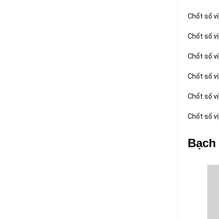
Chốt số v
Chốt số v
Chốt số v
Chốt số v
Chốt số v
Chốt số v
Bạch 