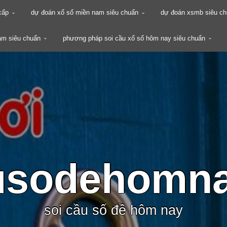
cấp
dự đoán xổ số miền nam siêu chuẩn
dự đoán xsmb siêu c
am siêu chuẩn
phương pháp soi cầu xổ số hôm nay siêu chuẩn
usodehomn
soi cầu số đề hôm nay