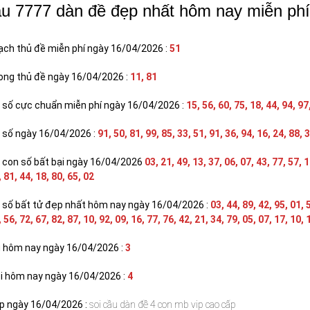
ầu 7777 dàn đề đẹp nhất hôm nay miễn ph
ạch thủ đề miễn phí ngày 16/04/2026 :
51
ong thủ đề ngày 16/04/2026 :
11, 81
 số cực chuẩn miễn phí ngày 16/04/2026 :
15, 56, 60, 75, 18, 44, 94, 97
 số ngày 16/04/2026 :
91, 50, 81, 99, 85, 33, 51, 91, 36, 94, 16, 24, 88, 
 con số bất bại ngày 16/04/2026
03, 21, 49, 13, 37, 06, 07, 43, 77, 57, 1
, 81, 44, 18, 80, 65, 02
 số bất tử đẹp nhất hôm nay ngày 16/04/2026 :
03, 44, 89, 42, 95, 01, 
 56, 72, 67, 82, 87, 10, 92, 09, 16, 77, 76, 42, 21, 34, 79, 05, 07, 17, 10, 
 hôm nay ngày 16/04/2026 :
3
i hôm nay ngày 16/04/2026 :
4
íp ngày 16/04/2026 :
soi cầu dàn đề 4 con mb vip cao cấp