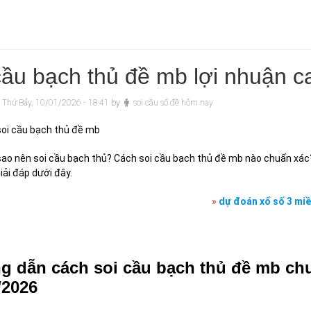
cầu bạch thủ đề mb lợi nhuận 
:
Thứ Bảy, 10/01/2026 - 18:41
by
soi cầu số đề hôm nay
soi cầu bạch thủ đề mb
 sao nên soi cầu bạch thủ? Cách soi cầu bạch thủ đề mb nào chuẩn xác?
iải đáp dưới đây.
»
dự đoán xổ số 3 mi
 dẫn cách soi cầu bạch thủ đề mb chu
/2026