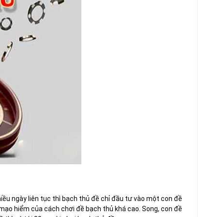
ều ngày liên tục thì bạch thủ đề chỉ đầu tư vào một con đề
 mạo hiểm của cách chơi đề bạch thủ khá cao. Song, con đề