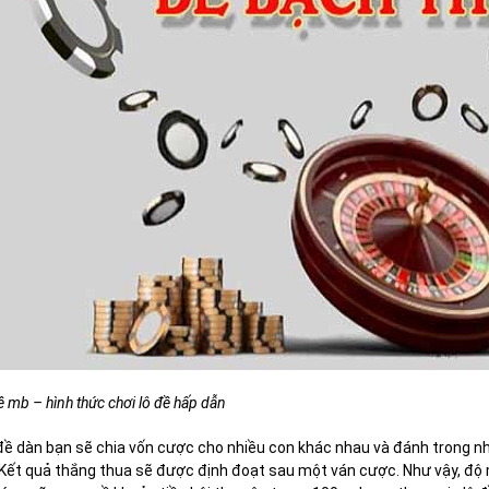
ề mb – hình thức chơi lô đề hấp dẫn
đề dàn bạn sẽ chia vốn cược cho nhiều con khác nhau và đánh trong nhi
 Kết quả thắng thua sẽ được định đoạt sau một ván cược. Như vậy, độ