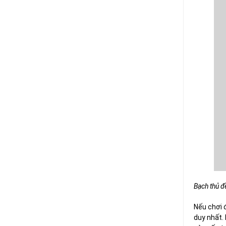
Bạch thủ đ
Nếu chơi 
duy nhất.