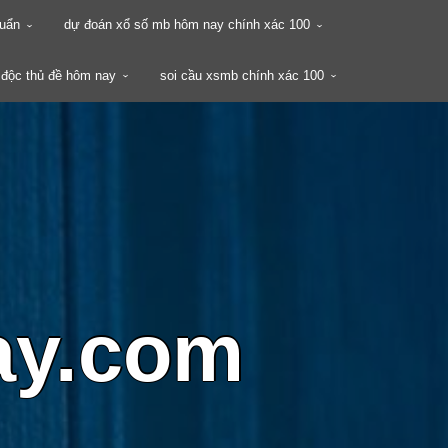
huẩn
dự đoán xổ số mb hôm nay chính xác 100
độc thủ đề hôm nay
soi cầu xsmb chính xác 100
ay.com