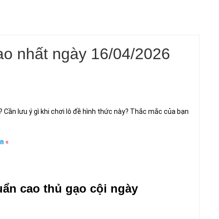
cao nhất ngày 16/04/2026
 Cần lưu ý gì khi chơi lô đề hình thức này? Thắc mắc của bạn
ền
«
ẩn cao thủ gạo cội ngày