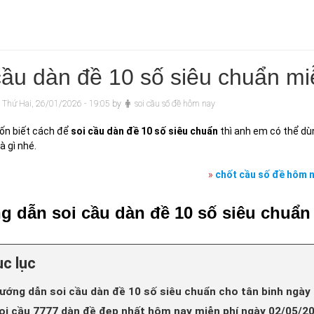
cầu dàn đề 10 số siêu chuẩn m
:
Thứ Hai, 26/01/2026 - 19:05
by
soi cầu số đề hôm nay
ốn biết cách để
soi cầu dàn đề 10 số siêu chuẩn
thì anh em có thể dùn
à gì nhé.
»
chốt cầu số đề hôm 
 dẫn soi cầu dàn đề 10 số siêu chuẩn 
c lục
ướng dẫn soi cầu dàn đề 10 số siêu chuẩn cho tân binh ngày
oi cầu 7777 dàn đề đẹp nhất hôm nay miễn phí ngày 02/05/2