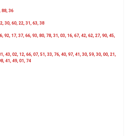
, 88, 36
22, 30, 60, 22, 31, 63, 38
6, 92, 17, 37, 66, 93, 80, 78, 31, 03, 16, 67, 42, 62, 27, 90, 45,
81, 43, 02, 12, 66, 07, 51, 33, 76, 40, 97, 41, 30, 59, 30, 00, 21,
98, 41, 49, 01, 74