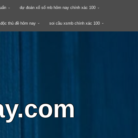
huẩn
dự đoán xổ số mb hôm nay chính xác 100
độc thủ đề hôm nay
soi cầu xsmb chính xác 100
ay.com