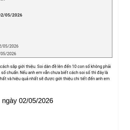
02/05/2026
02/05/2026
2/05/2026
cách sắp giới thiệu. Soi dàn đề lên đến 10 con số không phải
à số chuẩn. Nếu anh em vẫn chưa biết cách soi số thì đây là
hất và hiệu quả nhất sẽ được giới thiệu chi tiết đến anh em
í ngày 02/05/2026