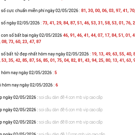
 số cực chuẩn miễn phí ngày 02/05/2026 :
81, 30, 00, 06, 03, 97, 41, 70
 số ngày 02/05/2026 :
73, 41, 29, 84, 87, 51, 46, 53, 31, 58, 53, 01, 76, 
 con số bất bại ngày 02/05/2026
46, 91, 46, 41, 44, 07, 17, 84, 51, 01, 4
, 08, 73, 60, 23, 47, 87
 số bất tử đẹp nhất hôm nay ngày 02/05/2026 :
19, 13, 49, 63, 55, 40, 
 53, 35, 42, 85, 87, 56, 85, 01, 75, 04, 82, 81, 43, 94, 25, 80, 13, 41, 63, 
 hôm nay ngày 02/05/2026 :
5
i hôm nay ngày 02/05/2026 :
6
íp ngày 02/05/2026 :
soi cầu dàn đề 4 con mb vip cao cấp
íp ngày 02/05/2026 :
soi cầu dàn đề 6 con mb vip cao cấp
íp ngày 02/05/2026 :
soi cầu dàn đề 8 con mb vip cao cấp
íp ngày 02/05/2026 :
soi cầu dàn đề 10 con mb vip cao cấp