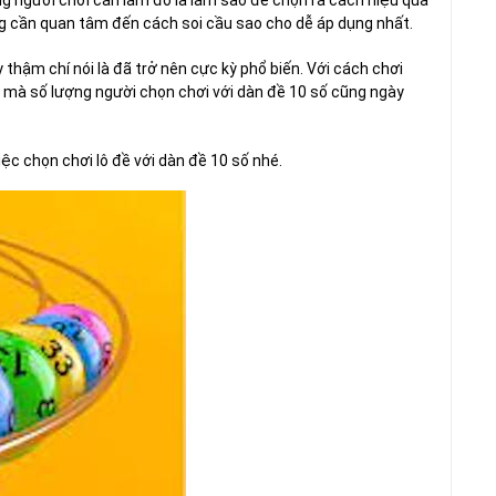
g cần quan tâm đến cách soi cầu sao cho dễ áp dụng nhất.
thậm chí nói là đã trở nên cực kỳ phổ biến. Với cách chơi
ày mà số lượng người chọn chơi với dàn đề 10 số cũng ngày
ệc chọn chơi lô đề với dàn đề 10 số nhé.