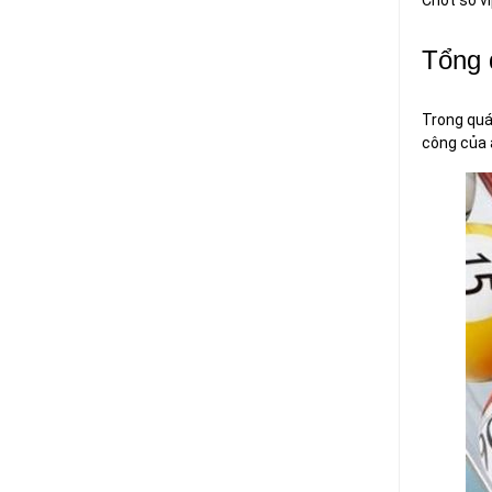
Tổng 
Trong quá
công của 