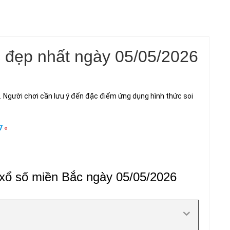
c đẹp nhất ngày 05/05/2026
c. Người chơi cần lưu ý đến đặc điểm ứng dụng hình thức soi
7
«
 xổ số miền Bắc ngày 05/05/2026