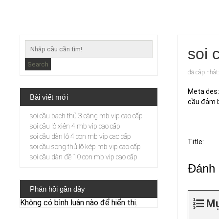
soi 
Search
đã câp nhật
Meta des
Bài viết mới
cầu đảm b
soi cầu bạch thủ 3 càng mb vip cao cấp
soi cầu lô xiên 4 mb vip cao cấp
soi cầu dàn lô 4 con mb vip cao cấp
Title:
soi cầu song thủ lô kép mb vip cao cấp
soi cầu dàn đề 10 con mb vip cao cấp
Đánh 
Phản hồi gần đây
Mụ
Không có bình luận nào để hiển thị.