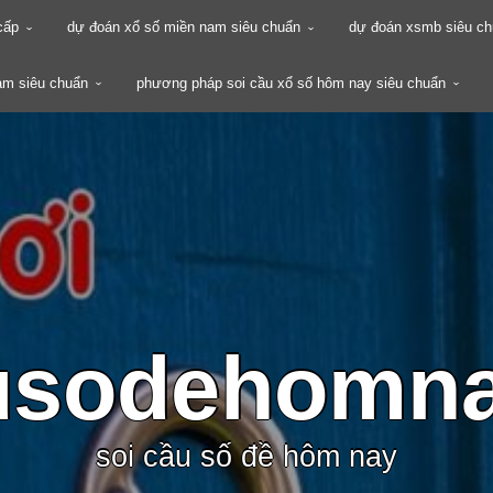
cấp
dự đoán xổ số miền nam siêu chuẩn
dự đoán xsmb siêu c
am siêu chuẩn
phương pháp soi cầu xổ số hôm nay siêu chuẩn
usodehomn
soi cầu số đề hôm nay