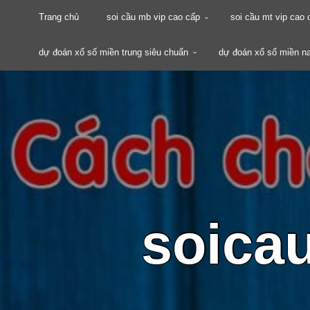
Skip
Trang chủ
soi cầu mb vip cao cấp
soi cầu mt vip cao 
to
content
dự đoán xổ số miền trung siêu chuẩn
dự đoán xổ số miền n
soica