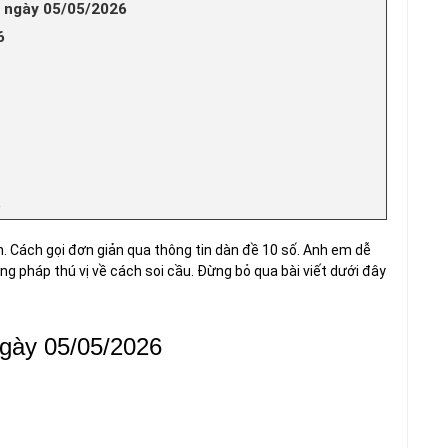
c ngày 05/05/2026
6
6
. Cách gọi đơn giản qua thông tin dàn đề 10 số. Anh em dễ
g pháp thú vị về cách soi cầu. Đừng bỏ qua bài viết dưới đây
ngày 05/05/2026