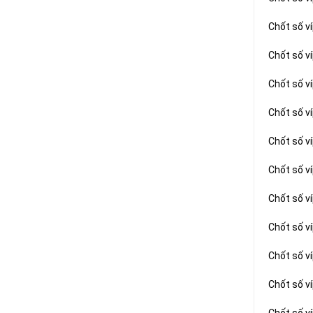
Chốt số v
Chốt số v
Chốt số v
Chốt số v
Chốt số v
Chốt số v
Chốt số v
Chốt số v
Chốt số v
Chốt số v
Chốt số v