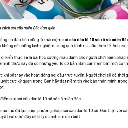
 cách soi cầu miền Bắc đơn giản
ông tin đầu tiên cũng là khái niệm
soi cầu dàn lô 10 số xổ số miền Bắ
u không có những kinh nghiệm trong quá trình soi cầu thực tế. Anh em s
u đi kiến thức sẽ là bài học xương máu dành cho người chơi. Biện pháp 
về hình thức này đã có những yếu tố cơ bản. Bạn cần nắm bắt mới có t
c khi bắt tay vào hoạt động soi cầu trực tuyến. Người chơi sẽ có thời g
quyết cực kỳ quan trọng. Bạn hãy đặt niềm tin vào bản thân mình tron
gọt.
điểm khi soi cầu dàn lô 10 số xổ số miền Bắc
 cao thủ đã lựa chọn phương pháp soi cầu dàn lô 10 số. Đặc biệt với c
yệt vời dưới đây sẽ là lý do anh em cần biết.