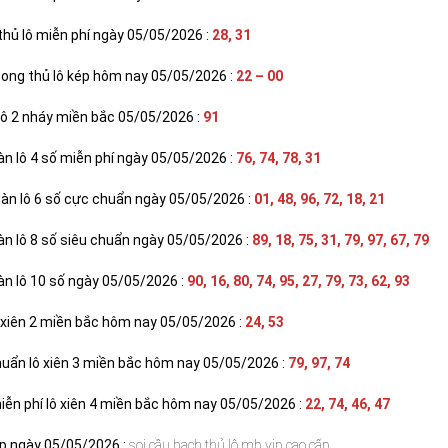
thủ lô miễn phí ngày 05/05/2026 :
28, 31
ong thủ lô kép hôm nay 05/05/2026 :
22 – 00
lô 2 nháy miền bắc 05/05/2026 :
91
àn lô 4 số miễn phí ngày 05/05/2026 :
76, 74, 78, 31
àn lô 6 số cực chuẩn ngày 05/05/2026 :
01, 48, 96, 72, 18, 21
àn lô 8 số siêu chuẩn ngày 05/05/2026 :
89, 18, 75, 31, 79, 97, 67, 79
àn lô 10 số ngày 05/05/2026 :
90, 16, 80, 74, 95, 27, 79, 73, 62, 93
ô xiên 2 miền bắc hôm nay 05/05/2026 :
24, 53
huẩn lô xiên 3 miền bắc hôm nay 05/05/2026 :
79, 97, 74
iễn phí lô xiên 4 miền bắc hôm nay 05/05/2026 :
22, 74, 46, 47
íp ngày 05/05/2026 :
soi cầu bạch thủ lô mb vip cao cấp