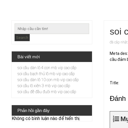
soi 
Search
đã câp nhật
Meta des
Bài viết mới
cầu đảm b
soi cầu dàn lô 4 con mb vip cao cấp
soi cầu bạch thủ lô mb vip cao cấp
soi cầu dàn lô 10 con mb vip cao cấp
Title:
soi cầu lô xiên 3 mb vip cao cấp
soi cầu đề đầu đuôi mb vip cao cấp
Đánh 
Phản hồi gần đây
Mụ
Không có bình luận nào để hiển thị.