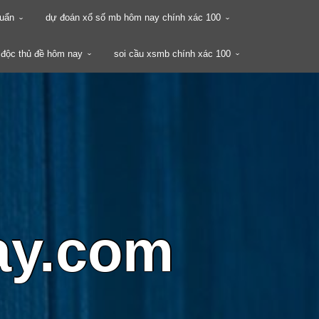
huẩn
dự đoán xổ số mb hôm nay chính xác 100
độc thủ đề hôm nay
soi cầu xsmb chính xác 100
ay.com