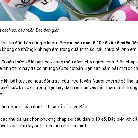
 cách soi cầu miền Bắc đơn giản
ông tin đầu tiên cũng là khái niệm
soi cầu dàn lô 10 số xổ số miền Bắ
u không có những kinh nghiệm trong quá trình soi cầu thực tế. Anh em s
u đi kiến thức sẽ là bài học xương máu dành cho người chơi. Biện pháp 
về hình thức này đã có những yếu tố cơ bản. Bạn cần nắm bắt mới có t
c khi bắt tay vào hoạt động soi cầu trực tuyến. Người chơi sẽ có thời g
quyết cực kỳ quan trọng. Bạn hãy đặt niềm tin vào bản thân mình tron
gọt.
điểm khi soi cầu dàn lô 10 số xổ số miền Bắc
 cao thủ đã lựa chọn phương pháp soi cầu dàn lô 10 số. Đặc biệt với c
yệt vời dưới đây sẽ là lý do anh em cần biết.