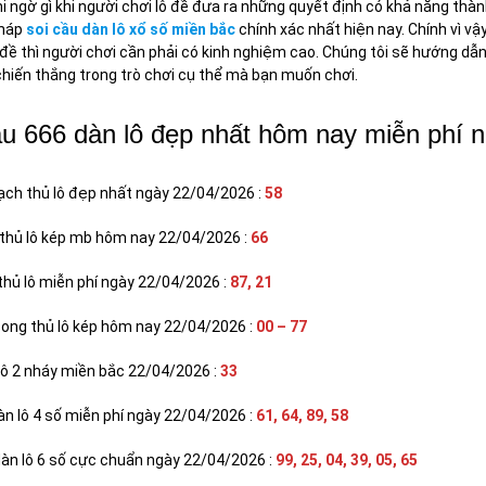
i ngờ gì khi người chơi lô đề đưa ra những quyết định có khả năng th
háp
soi cầu dàn lô xổ số miền bắc
chính xác nhất hiện nay. Chính vì v
ô đề thì người chơi cần phải có kinh nghiệm cao. Chúng tôi sẽ hướng dẫ
chiến thắng trong trò chơi cụ thể mà bạn muốn chơi.
ầu 666 dàn lô đẹp nhất hôm nay miễn phí 
ạch thủ lô đẹp nhất ngày 22/04/2026 :
58
thủ lô kép mb hôm nay 22/04/2026 :
66
thủ lô miễn phí ngày 22/04/2026 :
87, 21
ong thủ lô kép hôm nay 22/04/2026 :
00 – 77
lô 2 nháy miền bắc 22/04/2026 :
33
àn lô 4 số miễn phí ngày 22/04/2026 :
61, 64, 89, 58
àn lô 6 số cực chuẩn ngày 22/04/2026 :
99, 25, 04, 39, 05, 65