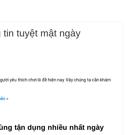
 tin tuyệt mật ngày
người yêu thích chơi lô đề hiện nay. Vậy chúng ta cần khám
bắc
«
dùng tận dụng nhiều nhất ngày