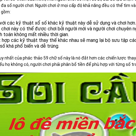
ho đa số người chơi. Người chơi ở mọi cấp độ khả năng đều có thể tìm v
o gồm:
với các kỹ thuật xổ số khác kỹ thuật này dễ sử dụng và chơi hơn.
 chơi này có thể được chơi bởi người mới và người chơi chuyên n
h toán không mất nhiều thời gian.
 hợp các kỹ thuật thay thế khác nhau sẽ mang lại bộ sưu tập các
số khá phổ biến và dễ trúng.
uy nhất của phác thảo 59 chữ số này là nó đắt hơn các chiến lược thay
ếu họ không có, người chơi phải phân bổ tiền để phù hợp với từng số tr