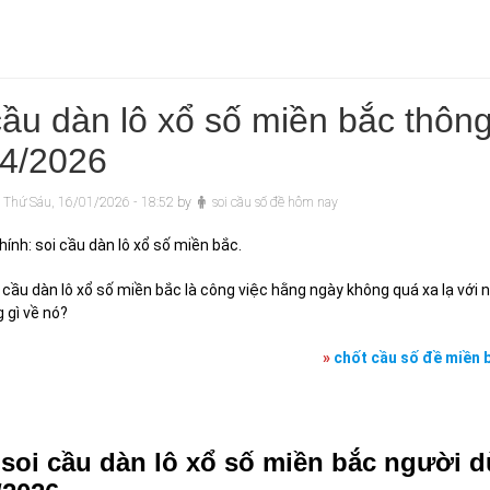
cầu dàn lô xổ số miền bắc thông
04/2026
:
Thứ Sáu, 16/01/2026 - 18:52
by
soi cầu số đề hôm nay
ính: soi cầu dàn lô xổ số miền bắc.
 cầu dàn lô xổ số miền bắc là công việc hằng ngày không quá xa lạ với 
 gì về nó?
»
chốt cầu số đề miền 
soi cầu dàn lô xổ số miền bắc người 