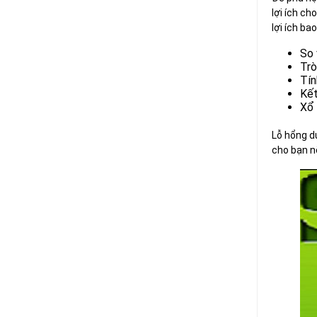
lợi ích c
lợi ích ba
So 
Trò
Tín
Kết
Xổ 
Lỗ hổng d
cho bạn n