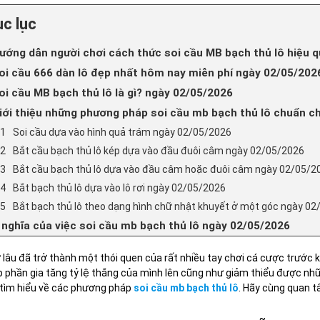
c lục
ướng dẫn người chơi cách thức soi cầu MB bạch thủ lô hiệu 
oi cầu 666 dàn lô đẹp nhất hôm nay miễn phí ngày 02/05/202
oi cầu MB bạch thủ lô là gì? ngày 02/05/2026
iới thiệu những phương pháp soi cầu mb bạch thủ lô chuẩn c
Soi cầu dựa vào hình quả trám ngày 02/05/2026
Bắt cầu bạch thủ lô kép dựa vào đầu đuôi câm ngày 02/05/2026
Bắt cầu bạch thủ lô dựa vào đầu câm hoặc đuôi câm ngày 02/05/2
Bắt bạch thủ lô dựa vào lô rơi ngày 02/05/2026
Bắt bạch thủ lô theo dạng hình chữ nhật khuyết ở một góc ngày 0
 nghĩa của việc soi cầu mb bạch thủ lô ngày 02/05/2026
 lâu đã trở thành một thói quen của rất nhiều tay chơi cá cược trước kh
 phần gia tăng tỷ lệ thắng của mình lên cũng như giảm thiểu được nhữn
 tìm hiểu về các phương pháp
soi cầu mb bạch thủ lô
. Hãy cùng quan t