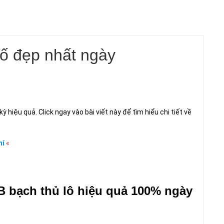
số đẹp nhất ngày
hiệu quả. Click ngay vào bài viết này để tìm hiểu chi tiết về
hí
«
 bạch thủ lô hiệu quả 100% ngày