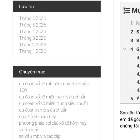
Lưu trữ
Mụ
Tháng 6 2026
H
Tháng 5 2026
S
Tháng 4 2026
Tháng 3 2026
S
Tháng 2 2026
G
Tháng 1 2026
Chuyên mục
dự đoán xổ số mb hôm nay chính xác
100
dự đoán xổ số miền nam siêu chuẩn
Ý
dự đoán xổ số miền trung siêu chuẩn
dự đoán xsmb siêu chuẩn
Soi cầu từ
độc thủ đề hôm nay
em đã góp
phương pháp soi cầu xổ số hôm nay
chúng tôi
siêu chuẩn
soi cầu mb vip cao cấp