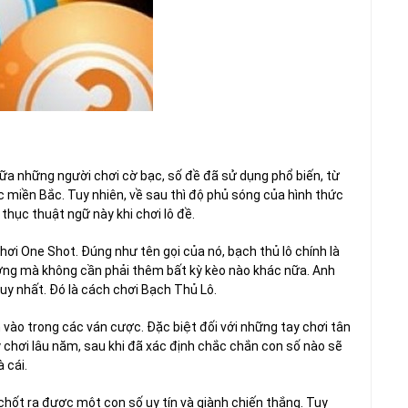
iữa những người chơi cờ bạc, số đề đã sử dụng phổ biến, từ
c miền Bắc. Tuy nhiên, về sau thì độ phủ sóng của hình thức
hục thuật ngữ này khi chơi lô đề.
chơi One Shot. Đúng như tên gọi của nó, bạch thủ lô chính là
ởng mà không cần phải thêm bất kỳ kèo nào khác nữa. Anh
uy nhất. Đó là cách chơi Bạch Thủ Lô.
n vào trong các ván cược. Đặc biệt đối với những tay chơi tân
ay chơi lâu năm, sau khi đã xác định chắc chắn con số nào sẽ
 cái.
chốt ra được một con số uy tín và giành chiến thắng. Tuy