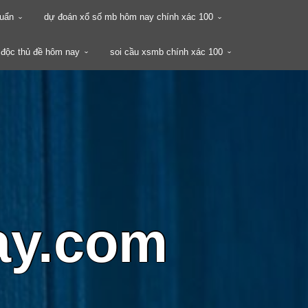
huẩn
dự đoán xổ số mb hôm nay chính xác 100
độc thủ đề hôm nay
soi cầu xsmb chính xác 100
ay.com