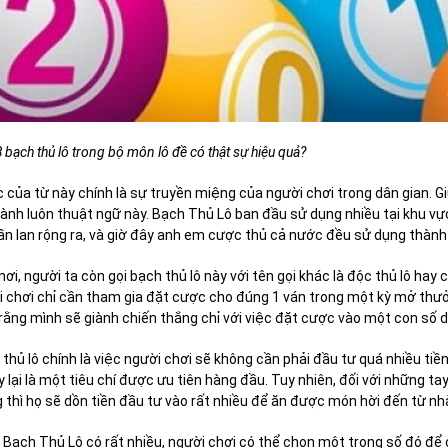
 bạch thủ lô trong bộ môn lô đề có thật sự hiệu quả?
 của từ này chính là sự truyền miệng của người chơi trong dân gian. G
hành luôn thuật ngữ này. Bạch Thủ Lô ban đầu sử dụng nhiều tại khu vự
ần lan rộng ra, và giờ đây anh em cược thủ cả nước đều sử dụng thành t
ơi, người ta còn gọi bạch thủ lô này với tên gọi khác là độc thủ lô hay 
i chơi chỉ cần tham gia đặt cược cho đúng 1 ván trong một kỳ mở thư
 rằng mình sẽ giành chiến thắng chỉ với việc đặt cược vào một con số d
thủ lô chính là việc người chơi sẽ không cần phải đầu tư quá nhiều tiề
y lại là một tiêu chí được ưu tiên hàng đầu. Tuy nhiên, đối với những t
 thì họ sẽ dồn tiền đầu tư vào rất nhiều để ăn được món hời đến từ nhà
 Bạch Thủ Lô có rất nhiều, người chơi có thể chọn một trong số đó để 