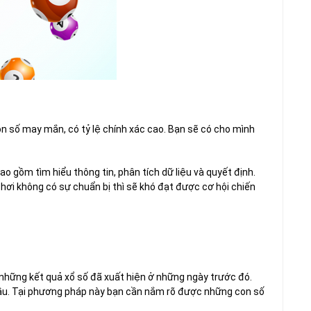
on số may mắn, có tỷ lệ chính xác cao. Bạn sẽ có cho mình
o gồm tìm hiểu thông tin, phân tích dữ liệu và quyết định.
hơi không có sự chuẩn bị thì sẽ khó đạt được cơ hội chiến
hững kết quả xổ số đã xuất hiện ở những ngày trước đó.
cầu. Tại phương pháp này bạn cần nắm rõ được những con số