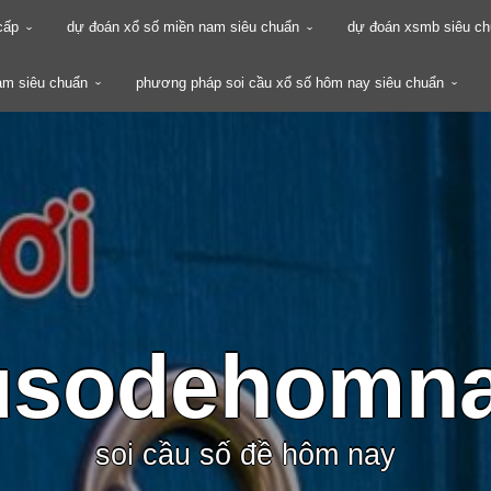
cấp
dự đoán xổ số miền nam siêu chuẩn
dự đoán xsmb siêu c
am siêu chuẩn
phương pháp soi cầu xổ số hôm nay siêu chuẩn
usodehomn
soi cầu số đề hôm nay