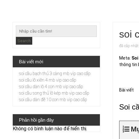
soi 
Search
đã câp nhật
Meta:
Soi
Bài viết mới
thông tin 
soi cầu bạch thủ 3 càng mb vip cao cấp
soi cầu lô xiên 4 mb vip cao cấp
soi cầu dàn lô 4 con mb vip cao cấp
Bài viết
soi cầu song thủ lô kép mb vip cao cấp
soi cầu dàn đề 10 con mb vip cao cấp
Soi c
Phản hồi gần đây
Mụ
Không có bình luận nào để hiển thị.