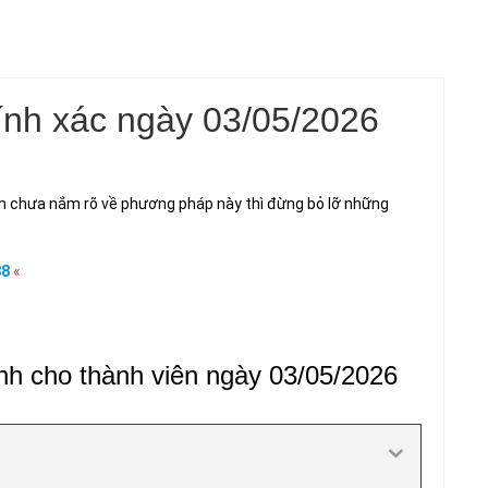
hính xác ngày 03/05/2026
n chưa nắm rõ về phương pháp này thì đừng bỏ lỡ những
88
«
nh cho thành viên ngày 03/05/2026