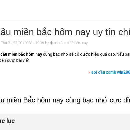
cầu miền bắc hôm nay uy tín c
:
Thứ Ba, 27/01/2026 - 19:06
by
soi cầu số đề hôm nay
 cầu miền bắc hôm nay
cùng bạc nhớ sẽ có được hiệu quả cao. Nếu bạ
bên dưới bài viết.
»
soi cầu xsmb win28
ầu miền Bắc hôm nay cùng bạc nhớ cực đỉ
c lục