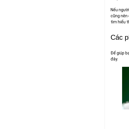
Nếu người
cũng nên 
tìm hiểu 
Các p
Để giúp b
đây.