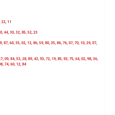
, 22, 11
80, 44, 30, 32, 85, 52, 23
9, 87, 60, 35, 02, 12, 86, 59, 80, 35, 86, 76, 07, 70, 10, 29, 07,
27, 09, 84, 53, 28, 89, 43, 93, 72, 19, 85, 93, 75, 64, 02, 98, 36,
08, 74, 60, 12, 84