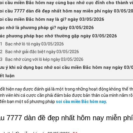
oi cầu miền Bắc hôm nay cùng bạc nhớ cực đỉnh cho thành v
oi cầu 7777 dàn đề đẹp nhất hôm nay miễn phí ngày 03/05/2
oi cầu miền Bắc hôm nay là gì? ngày 03/05/2026
ạc nhớ là phương pháp gì? ngày 03/05/2026
ác phương pháp bạc nhớ thường gặp ngày 03/05/2026
Bạc nhớ lô tô ngày 03/05/2026
Bạc nhớ giải đặc biệt ngày 03/05/2026
Bạc nhớ cùng với lô kép ngày 03/05/2026
ưu ý khi sử dụng bạc nhớ soi cầu miền Bắc hôm nay ngày 03/
ết luận
ô đề hiện nay được đánh giá là một trong những hoạt động không thể 
nh viên khi cá cược cần phải đảm bảo được bản thân của mình nắm rõ
 đến bạn một số phương pháp
soi cầu miền Bắc hôm nay
.
ầu 7777 dàn đề đẹp nhất hôm nay miễn ph