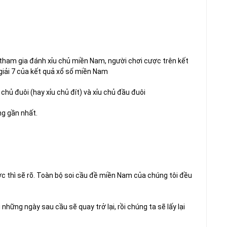
tham gia đánh xỉu chủ miền Nam, người chơi cược trên kết
giải 7 của kết quả xổ số miền Nam
u chủ đuôi (hay xỉu chủ đít) và xỉu chủ đầu đuôi
ng gần nhất.
ớc thì sẽ rõ. Toàn bộ soi cầu đề miền Nam của chúng tôi đều
hững ngày sau cầu sẽ quay trở lại, rồi chúng ta sẽ lấy lại