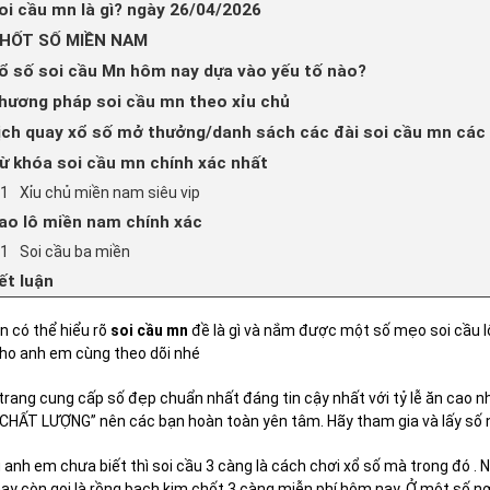
oi cầu mn là gì? ngày 26/04/2026
HỐT SỐ MIỀN NAM
ổ số soi cầu Mn hôm nay dựa vào yếu tố nào?
hương pháp soi cầu mn theo xỉu chủ
ịch quay xổ số mở thưởng/danh sách các đài soi cầu mn các n
ừ khóa soi cầu mn chính xác nhất
Xỉu chủ miền nam siêu vip
ao lô miền nam chính xác
Soi cầu ba miền
ết luận
n có thể hiểu rõ
soi cầu mn
đề là gì và nắm được một số mẹo soi cầu lô
cho anh em cùng theo dõi nhé
 trang cung cấp số đẹp chuẩn nhất đáng tin cậy nhất với tỷ lễ ăn cao 
 CHẤT LƯỢNG” nên các bạn hoàn toàn yên tâm. Hãy tham gia và lấy số 
 anh em chưa biết thì soi cầu 3 càng là cách chơi xổ số mà trong đó . 
hay còn gọi là rồng bạch kim chốt 3 càng miễn phí hôm nay. Ở một số nơ