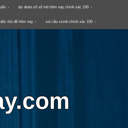
huẩn
dự đoán xổ số mb hôm nay chính xác 100
độc thủ đề hôm nay
soi cầu xsmb chính xác 100
ay.com