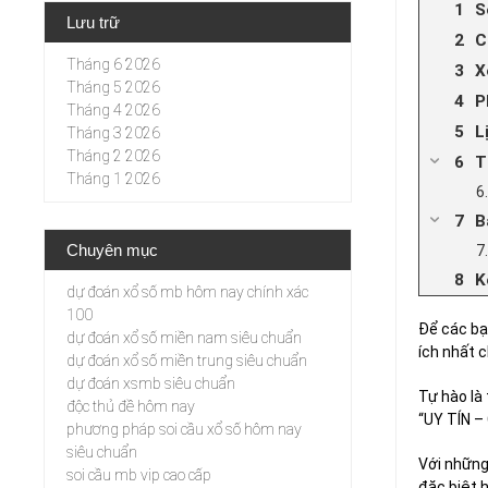
S
Lưu trữ
C
Tháng 6 2026
X
Tháng 5 2026
P
Tháng 4 2026
L
Tháng 3 2026
Tháng 2 2026
T
Tháng 1 2026
B
Chuyên mục
K
dự đoán xổ số mb hôm nay chính xác
100
Để các bạ
dự đoán xổ số miền nam siêu chuẩn
ích nhất 
dự đoán xổ số miền trung siêu chuẩn
dự đoán xsmb siêu chuẩn
Tự hào là
độc thủ đề hôm nay
“UY TÍN –
phương pháp soi cầu xổ số hôm nay
siêu chuẩn
Với những
soi cầu mb vip cao cấp
đặc biệt 