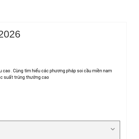
/2026
êu cao . Cùng tìm hiểu các phương pháp soi cầu miền nam
xác suất trúng thưởng cao