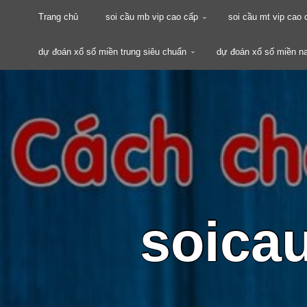
Skip
Trang chủ
soi cầu mb vip cao cấp
soi cầu mt vip cao 
to
content
dự đoán xổ số miền trung siêu chuẩn
dự đoán xổ số miền n
soica