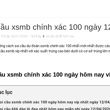
cầu xsmb chính xác 100 ngày 1
:
Thứ Ba, 06/01/2026 - 18:59
by
soi cầu số đề hôm nay
ững cách soi cầu dự đoán xsmb chính xác 100 nhất mới nhất được các c
 cầu xsmb víp nhất với xác suất trúng cao bên dưới có cơ sở trúng lớn 
ầu xsmb chính xác 100 ngày hôm nay ví
c lục
oi cầu xsmb chính xác 100 ngày hôm nay víp nhất ngày 12/0
oi cầu 666 dàn lô đẹp nhất hôm nay miễn phí ngày 12/04/202