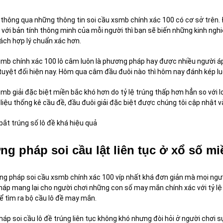
 thông qua những thông tin soi cầu xsmb chính xác 100 có cơ sở trên. 
dà với bản tính thông minh của mỗi người thì bạn sẽ biến những kinh ng
ch hợp lý chuẩn xác hơn.
smb chính xác 100 lô câm luôn là phương pháp hay được nhiều người áp
 tuyệt đối hiện nay. Hôm qua câm đầu đuôi nào thì hôm nay đánh kép l
mb giải đặc biệt miền bắc khó hơn do tỷ lệ trúng thấp hơn hẳn so với 
liệu thống kê cầu đề, đầu đuôi giải đặc biệt được chúng tôi cập nhật 
bắt trúng số lô đề khá hiệu quả
g pháp soi cầu lật liên tục ở xổ số mi
g pháp soi cầu xsmb chính xác 100 víp nhất khá đơn giản mà mọi người k
áp mang lại cho người chơi những con số may mắn chính xác với tỷ lệ
ể tìm ra bộ cầu lô đề may mắn.
p soi cầu lô đề trúng liên tục không khó nhưng đòi hỏi ở người chơi sự 