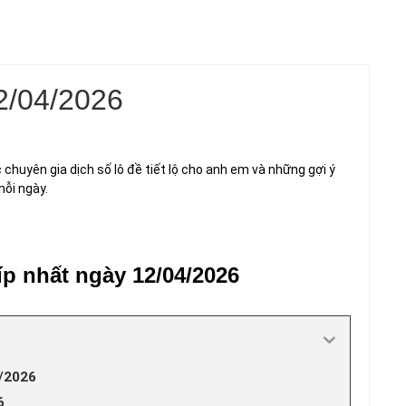
2/04/2026
huyên gia dịch số lô đề tiết lộ cho anh em và những gợi ý
mỗi ngày.
p nhất ngày 12/04/2026
4/2026
6