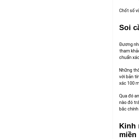
Chốt số v
Soi c
Đương nhi
tham khảo
chuẩn xác
Những thô
với bản t
xác 100 m
Qua đó an
nào đó tr
bắc chính 
Kinh 
miền 