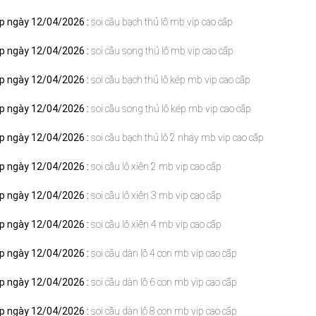
íp ngày 12/04/2026 :
soi cầu bạch thủ lô mb vip cao cấp
íp ngày 12/04/2026 :
soi cầu song thủ lô mb vip cao cấp
íp ngày 12/04/2026 :
soi cầu bạch thủ lô kép mb vip cao cấp
íp ngày 12/04/2026 :
soi cầu song thủ lô kép mb vip cao cấp
íp ngày 12/04/2026 :
soi cầu bạch thủ lô 2 nháy mb vip cao cấp
íp ngày 12/04/2026 :
soi cầu lô xiên 2 mb vip cao cấp
íp ngày 12/04/2026 :
soi cầu lô xiên 3 mb vip cao cấp
íp ngày 12/04/2026 :
soi cầu lô xiên 4 mb vip cao cấp
íp ngày 12/04/2026 :
soi cầu dàn lô 4 con mb vip cao cấp
íp ngày 12/04/2026 :
soi cầu dàn lô 6 con mb vip cao cấp
íp ngày 12/04/2026 :
soi cầu dàn lô 8 con mb vip cao cấp