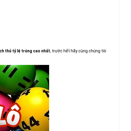
ch thủ tỷ lệ trúng cao nhất
, trước hết hãy cùng chúng tôi