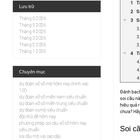
T
Lưu trữ
S
Tháng 6 2026
S
Tháng 5 2026
Tháng 4 2026
Tháng 3 2026
Tháng 2 2026
Tháng 1 2026
T
Chuyên mục
dự đoán xổ số mb hôm nay chính xác
100
Đánh bạch
dự đoán xổ số miền nam siêu chuẩn
soi cầu n
dự đoán xổ số miền trung siêu chuẩn
hiệu quả 
dự đoán xsmb siêu chuẩn
chưa? Hãy
độc thủ đề hôm nay
phương pháp soi cầu xổ số hôm nay
Soi c
siêu chuẩn
soi cầu mb vip cao cấp