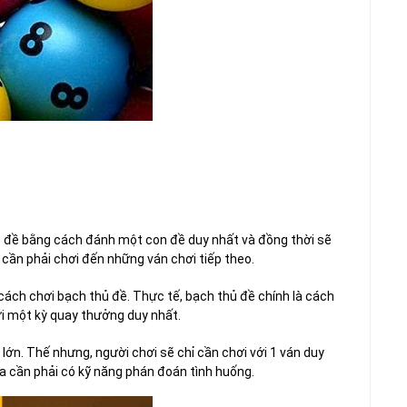
lô đề bằng cách đánh một con đề duy nhất và đồng thời sẽ
 cần phải chơi đến những ván chơi tiếp theo.
 cách chơi bạch thủ đề. Thực tế, bạch thủ đề chính là cách
với một kỳ quay thưởng duy nhất.
lớn. Thế nhưng, người chơi sẽ chỉ cần chơi với 1 ván duy
a cần phải có kỹ năng phán đoán tình huống.