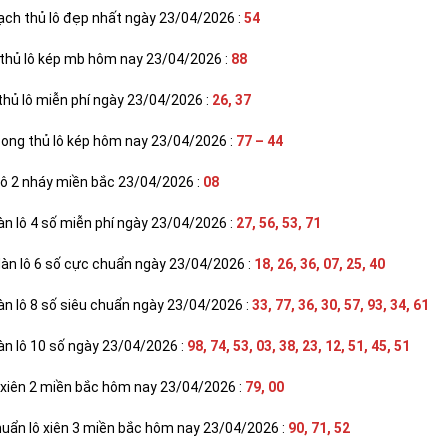
ạch thủ lô đẹp nhất ngày 23/04/2026 :
54
thủ lô kép mb hôm nay 23/04/2026 :
88
thủ lô miễn phí ngày 23/04/2026 :
26, 37
ong thủ lô kép hôm nay 23/04/2026 :
77 – 44
lô 2 nháy miền bắc 23/04/2026 :
08
àn lô 4 số miễn phí ngày 23/04/2026 :
27, 56, 53, 71
àn lô 6 số cực chuẩn ngày 23/04/2026 :
18, 26, 36, 07, 25, 40
àn lô 8 số siêu chuẩn ngày 23/04/2026 :
33, 77, 36, 30, 57, 93, 34, 61
àn lô 10 số ngày 23/04/2026 :
98, 74, 53, 03, 38, 23, 12, 51, 45, 51
ô xiên 2 miền bắc hôm nay 23/04/2026 :
79, 00
huẩn lô xiên 3 miền bắc hôm nay 23/04/2026 :
90, 71, 52