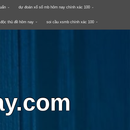
huẩn
dự đoán xổ số mb hôm nay chính xác 100
độc thủ đề hôm nay
soi cầu xsmb chính xác 100
ay.com