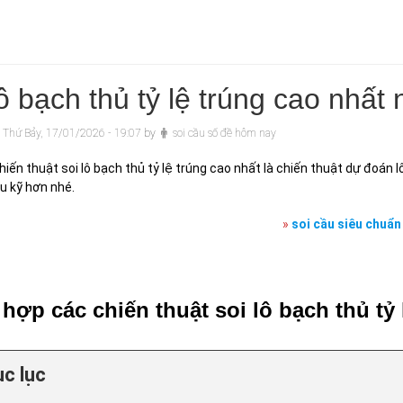
lô bạch thủ tỷ lệ trúng cao nhấ
:
Thứ Bảy, 17/01/2026 - 19:07
by
soi cầu số đề hôm nay
hiến thuật soi lô bạch thủ tỷ lệ trúng cao nhất là chiến thuật dự đoá
ểu kỹ hơn nhé.
»
soi cầu siêu chuẩn
hợp các chiến thuật soi lô bạch thủ tỷ 
c lục