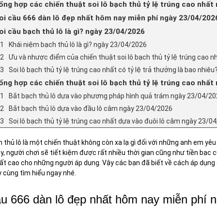
ổng hợp các chiến thuật soi lô bạch thủ tỷ lệ trúng cao nhất
oi cầu 666 dàn lô đẹp nhất hôm nay miễn phí ngày 23/04/202
oi cầu bạch thủ lô là gì? ngày 23/04/2026
Khái niệm bạch thủ lô là gì? ngày 23/04/2026
Ưu và nhược điểm của chiến thuật soi lô bạch thủ tỷ lệ trúng cao 
Soi lô bạch thủ tỷ lệ trúng cao nhất có tỷ lệ trả thưởng là bao nhi
ổng hợp các chiến thuật soi lô bạch thủ tỷ lệ trúng cao nhất
Bắt bạch thủ lô dựa vào phương pháp hình quả trám ngày 23/04/2
Bắt bạch thủ lô dựa vào đầu lô câm ngày 23/04/2026
Soi lô bạch thủ tỷ lệ trúng cao nhất dựa vào đuôi lô câm ngày 23/0
 thủ lô là một chiến thuật không còn xa lạ gì đối với những anh em yê
ày, người chơi sẽ tiết kiệm được rất nhiều thời gian cũng như tiền bạ
rất cao cho những người áp dụng. Vậy các bạn đã biết về cách áp dụng
 cùng tìm hiểu ngay nhé.
ầu 666 dàn lô đẹp nhất hôm nay miễn phí 