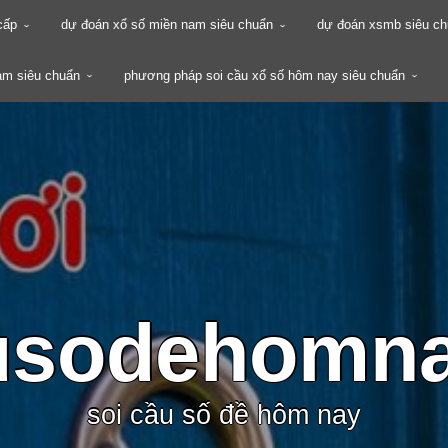
cấp
dự đoán xổ số miền nam siêu chuẩn
dự đoán xsmb siêu c
am siêu chuẩn
phương pháp soi cầu xổ số hôm nay siêu chuẩn
usodehomn
soi cầu số đề hôm nay