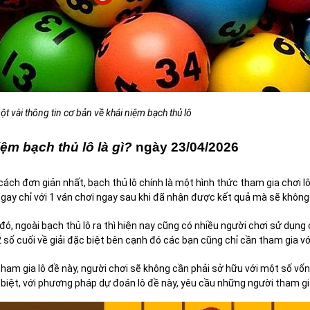
ột vài thông tin cơ bản về khái niệm bạch thủ lô
ệm bạch thủ lô là gì?
ngày 23/04/2026
cách đơn giản nhất, bạch thủ lô chính là một hình thức tham gia chơi 
ngay chỉ với 1 ván chơi ngay sau khi đã nhận được kết quả mà sẽ không
đó, ngoài bạch thủ lô ra thì hiện nay cũng có nhiều người chơi sử dụng
2 số cuối về giải đặc biệt bên cạnh đó các bạn cũng chỉ cần tham gia 
ham gia lô đề này, người chơi sẽ không cần phải sở hữu với một số vốn 
 biệt, với phương pháp dự đoán lô đề này, yêu cầu những người tham gi