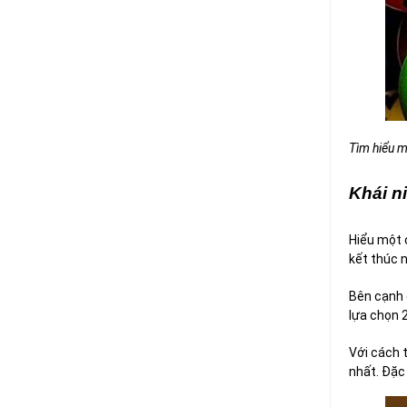
Tìm hiểu m
Khái ni
Hiểu một 
kết thúc 
Bên cạnh 
lựa chọn 
Với cách t
nhất. Đặc