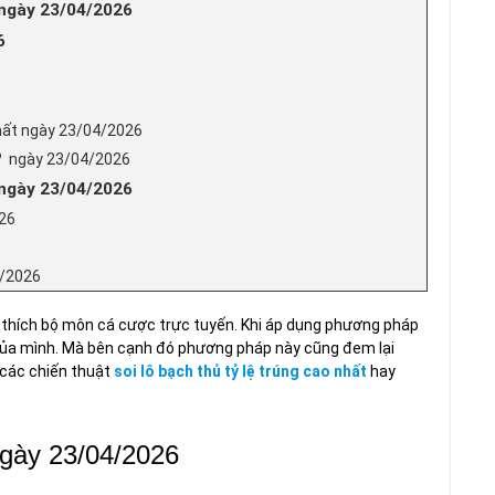
 ngày 23/04/2026
6
nhất ngày 23/04/2026
êu? ngày 23/04/2026
 ngày 23/04/2026
026
4/2026
u thích bộ môn cá cược trực tuyến. Khi áp dụng phương pháp
c của mình. Mà bên cạnh đó phương pháp này cũng đem lại
 các chiến thuật
soi lô bạch thủ tỷ lệ trúng cao nhất
hay
ngày 23/04/2026