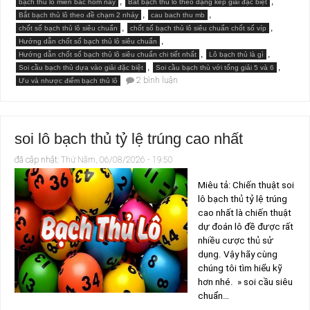
,
,
bạch thủ lô miền bắc hôm nay
Bắt bạch thủ lô theo dạng kép giải đặc biệt
,
,
Bắt bạch thủ lô theo đề chạm 2 nháy
cau bach thu mb
,
,
chốt số bạch thủ lô siêu chuẩn
chốt số bạch thủ lô siêu chuẩn chốt số víp
,
Hướng dẫn chốt số bạch thủ lô siêu chuẩn
,
,
Hướng dẫn chốt số bạch thủ lô siêu chuẩn chi tiết nhất
Lô bạch thủ là gì
,
,
Soi cầu bạch thủ dựa vào giải đặc biệt
Soi cầu bạch thù với tổng giải 5 và 6
ở
2 bình luận
Ưu và nhược điểm bạch thủ lô
chốt
số
bạch
thủ
lô
soi lô bạch thủ tỷ lệ trúng cao nhất
siêu
chuẩn
chốt
đã câp nhật:
Thứ Năm, 06/08/2026 - 19:50
số
víp
Miêu tả: Chiến thuật soi
lô bạch thủ tỷ lệ trúng
cao nhất là chiến thuật
dự đoán lô đề được rất
nhiều cược thủ sử
dụng. Vậy hãy cùng
chúng tôi tìm hiểu kỹ
hơn nhé. » soi cầu siêu
chuẩn…