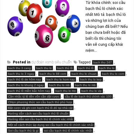
Từ khóa chính: soi cầu
bạch thủ lô chính xác
nhất Mô tả: bạch thủ lô
và những lợi ích của
chúng bạn đã biết? Nếu
bạn chưa biết hoặc đã
biết rồi thì chúng tôi
vẫn sẽ cung cấp khái
niệm…
Posted in
dự đoán xsmb siêu chuẩn
Tagged
,
bach thu 247
,
,
,
,
,
bach thu 3 cang
bach thu lo
bach thủ lô
bạch thủ lô
bạch thu lo
,
,
,
,
bach thu lo 3 ngay
bach thu lo 88 com
bach thu lo chuan
bach thu lo com
,
,
,
bạch thủ lô de hôm nay
bach thu lo hom nay
bach thu lo kep
,
,
,
bach thu lo khung 2 ngay
bach thu lo mb
bạch thu lo mb
,
,
,
bach thủ lô miền bắc hôm nay
bạch thu lo mn
bach thu lo vip
,
,
Cân nhắc tỷ lệ tiền vốn cần đặt cược
cầu lô de bạch thủ chính xác 100
,
CHọn phương thức soi cầu bạch thủ phù hợp
,
Đặt cược và ghi con bạch thủ lô đó tại nhà cái
,
Hướng dẫn cách soi cầu bạch thủ lô chuẩn
,
Hướng dẫn soi cầu bạch thủ lô chính xác nhất
,
Một số cách thức áp dụng soi cầu bạch thủ lô chính xác nhất
,
,
Soi cầu bạch thủ là gì
soi cầu bạch thủ lô chính xác nhất