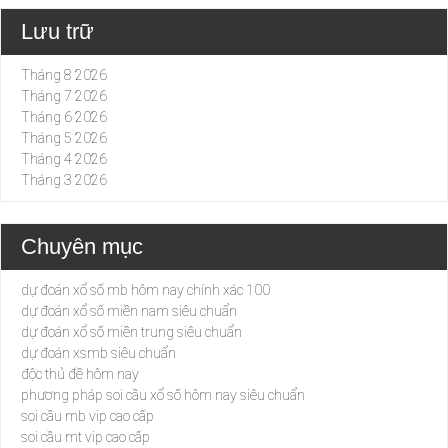
Lưu trữ
Tháng 8 2026
Tháng 7 2026
Tháng 6 2026
Tháng 5 2026
Tháng 4 2026
Tháng 3 2026
Chuyên mục
dự đoán xổ số mb hôm nay chính xác 100
dự đoán xổ số miền nam siêu chuẩn
dự đoán xổ số miền trung siêu chuẩn
dự đoán xsmb siêu chuẩn
độc thủ đề hôm nay
phương pháp soi cầu xổ số hôm nay siêu chuẩn
soi cầu mb vip cao cấp
soi cầu mt vip cao cấp