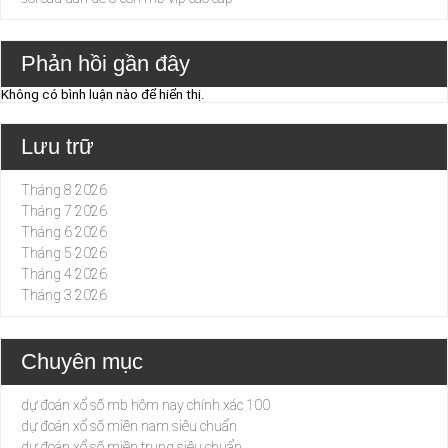
Phản hồi gần đây
Không có bình luận nào để hiển thị.
Lưu trữ
Tháng 8 2026
Tháng 7 2026
Tháng 6 2026
Tháng 5 2026
Tháng 4 2026
Tháng 3 2026
Chuyên mục
dự đoán xổ số mb hôm nay chính xác 100
dự đoán xổ số miền nam siêu chuẩn
dự đoán xổ số miền trung siêu chuẩn