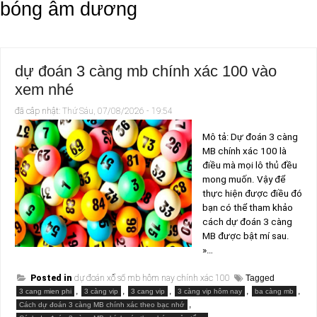
bóng âm dương
dự đoán 3 càng mb chính xác 100 vào
xem nhé
đã câp nhật:
Thứ Sáu, 07/08/2026 - 19:54
Mô tả: Dự đoán 3 càng
MB chính xác 100 là
điều mà mọi lô thủ đều
mong muốn. Vậy để
thực hiện được điều đó
bạn có thể tham khảo
cách dự đoán 3 càng
MB được bật mí sau.
»…
Posted in
dự đoán xổ số mb hôm nay chính xác 100
Tagged
,
,
,
,
,
3 cang mien phi
3 càng vip
3 cang vip
3 càng vip hôm nay
ba càng mb
,
Cách dự đoán 3 càng MB chính xác theo bạc nhớ