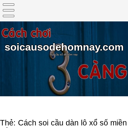
Skip
to
content
soicausodehomnay.com
soi cầu số đề hôm nay
Thẻ:
Cách soi cầu dàn lô xổ số miền