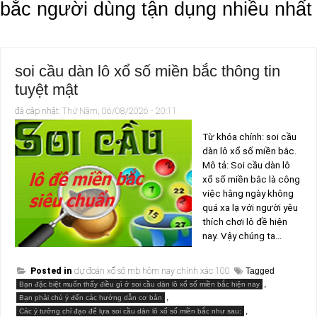
bắc người dùng tận dụng nhiều nhất
soi cầu dàn lô xổ số miền bắc thông tin
tuyệt mật
đã câp nhật:
Thứ Năm, 06/08/2026 - 20:11
Từ khóa chính: soi cầu
dàn lô xổ số miền bắc.
Mô tả: Soi cầu dàn lô
xổ số miền bắc là công
việc hằng ngày không
quá xa lạ với người yêu
thích chơi lô đề hiện
nay. Vậy chúng ta…
Posted in
dự đoán xổ số mb hôm nay chính xác 100
Tagged
,
Bạn đặc biệt muốn thấy điều gì ở soi cầu dàn lô xổ số miền bắc hiện nay
,
Bạn phải chú ý đến các hướng dẫn cơ bản
,
Các ý tưởng chỉ đạo để lựa soi cầu dàn lô xổ số miền bắc như sau: