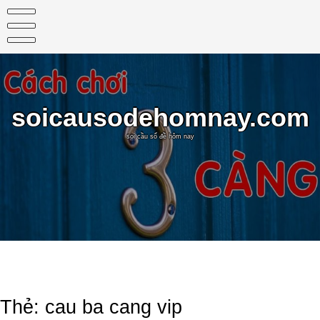
Skip
to
content
soicausodehomnay.com
soi cầu số đề hôm nay
Thẻ:
cau ba cang vip