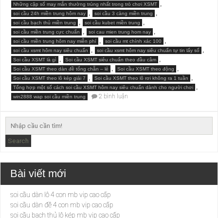
,
Những cặp số may mắn thường trúng nhất trong trò chơi XSMT
,
,
soi cầu 24h miền trung hôm nay
soi cầu 3 càng miền trung
,
,
soi cầu bạch thủ miền trung
soi cầu kubet miền trung
,
,
soi cầu miền trung cực chuẩn
soi cau mien trung hom nay
,
,
soi cầu miền trung hôm nay miễn phí
soi cầu mt chính xác 100
,
,
soi cầu xsmt hôm nay siêu chuẩn
soi cầu xsmt hôm nay siêu chuẩn tự tin lấy số
,
,
Soi cầu XSMT là gì
Soi cầu XSMT siêu chuẩn theo đầu câm
,
,
Soi cầu XSMT theo dàn đề tổng chẵn – lẻ
Soi cầu XSMT theo động
,
,
Soi cầu XSMT theo lô kép giải 7
Soi cầu XSMT theo lô rơi không ra 1 tuần
,
Tổng hợp một số cách soi cầu XSMT hôm nay siêu chuẩn dành cho người chơi
ở
2 bình luận
win2888 wap soi cầu miền trung
soi
cầu
xsmt
hôm
nay
siêu
Search
chuẩn
tự
tin
lấy
số
Bài viết mới
soi cầu dàn lô 4 con mb vip cao cấp
soi cầu dàn đề 4 con mb vip cao cấp
soi cầu bạch thủ lô kép mb vip cao cấp