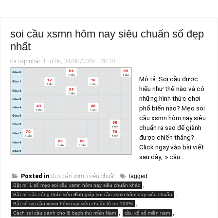
soi cầu xsmn hôm nay siêu chuẩn số đẹp
nhất
đã câp nhật:
Thứ Ba, 04/08/2026 - 20:10
Mô tả: Soi cầu được
hiểu như thế nào và có
những hình thức chơi
phổ biến nào? Mẹo soi
cầu xsmn hôm nay siêu
chuẩn ra sao để giành
được chiến thắng?
Click ngay vào bài viết
sau đây, » cầu…
Posted in
dự đoán xsmb siêu chuẩn
Tagged
,
Bật mí 1 số mẹo soi cầu xsmn hôm nay siêu chuẩn khác
,
Bật mí các công thức siêu đỉnh giúp soi cầu xsmn hôm nay siêu chuẩn
,
Bắt số soi cầu xsmn hôm nay siêu chuẩn lô rơi 100%
,
,
Cách soi cầu dành cho lô bạch thủ miền Nam
cầu xổ số miền nam