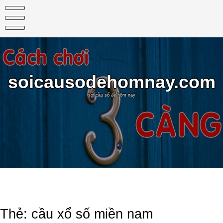
Skip
to
content
soicausodehomnay.com
soi cầu số đề hôm nay
Thẻ:
cầu xổ số miền nam