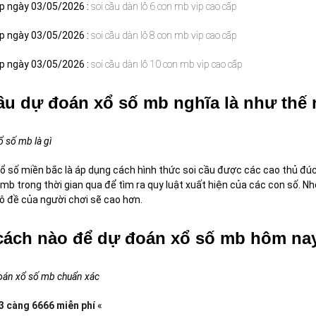
íp ngày 03/05/2026 :
soi cầu dàn lô 6 con mb vip cao cấp
íp ngày 03/05/2026 :
soi cầu dàn lô 8 con mb vip cao cấp
íp ngày 03/05/2026 :
soi cầu dàn lô 10 con mb vip cao cấp
ầu dự đoán xổ số mb nghĩa là như thế 
 số mb là gì
ổ số miền bắc là áp dụng cách hình thức soi cầu được các cao thủ đúc r
 mb trong thời gian qua để tìm ra quy luật xuất hiện của các con số. 
lô đề của người chơi sẽ cao hơn.
ách nào để dự đoán xổ số mb hôm nay 
oán xổ số mb chuẩn xác
3 càng 6666 miễn phí
«