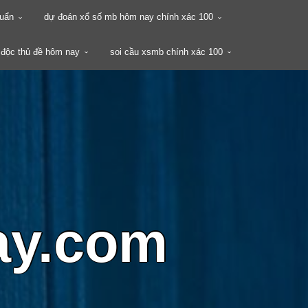
huẩn
dự đoán xổ số mb hôm nay chính xác 100
độc thủ đề hôm nay
soi cầu xsmb chính xác 100
ay.com