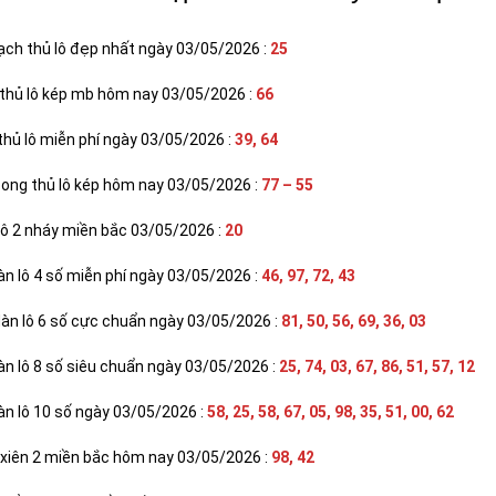
ạch thủ lô đẹp nhất ngày 03/05/2026 :
25
thủ lô kép mb hôm nay 03/05/2026 :
66
thủ lô miễn phí ngày 03/05/2026 :
39, 64
ong thủ lô kép hôm nay 03/05/2026 :
77 – 55
lô 2 nháy miền bắc 03/05/2026 :
20
àn lô 4 số miễn phí ngày 03/05/2026 :
46, 97, 72, 43
àn lô 6 số cực chuẩn ngày 03/05/2026 :
81, 50, 56, 69, 36, 03
àn lô 8 số siêu chuẩn ngày 03/05/2026 :
25, 74, 03, 67, 86, 51, 57, 12
àn lô 10 số ngày 03/05/2026 :
58, 25, 58, 67, 05, 98, 35, 51, 00, 62
ô xiên 2 miền bắc hôm nay 03/05/2026 :
98, 42