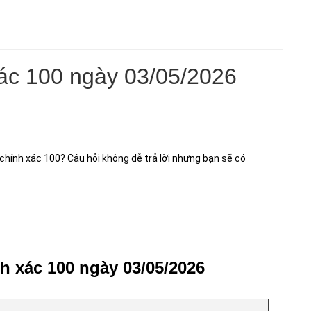
ác 100 ngày 03/05/2026
hính xác 100? Câu hỏi không dễ trả lời nhưng bạn sẽ có
 xác 100 ngày 03/05/2026