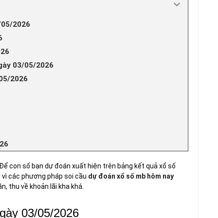
/05/2026
6
026
gày 03/05/2026
/05/2026
026
Để con số bạn dự đoán xuất hiện trên bảng kết quả xổ số
 vì các phương pháp soi cầu
dự đoán xổ số mb hôm nay
, thu về khoản lãi kha khá.
ngày 03/05/2026