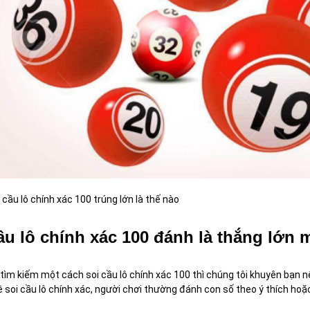
 cầu lô chính xác 100 trúng lớn là thế nào
ầu lô chính xác 100 đánh là thắng lớn 
tìm kiếm một cách soi cầu lô chính xác 100 thì chúng tôi khuyên bạn n
 soi cầu lô chính xác, người chơi thường đánh con số theo ý thích hoặ