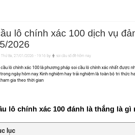
cầu lô chính xác 100 dịch vụ đ
05/2026
:
Thứ Ba, 27/01/2026 - 19:16
by
soi cầu số đề hôm nay
i cầu lô chính xác 100 là phương pháp soi cầu lô chính xác nhất được 
 trong ngày hôm nay. Kinh nghiệm hay trải nghiệm là toàn bộ tri thức
tham gia theo thời gian
ầu lô chính xác 100 đánh là thắng là gì
c lục