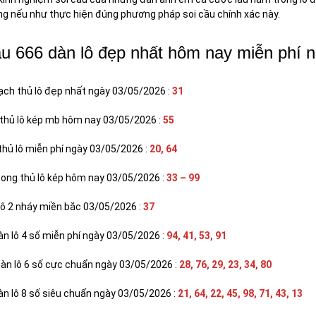
ng nếu như thực hiện đúng phương pháp soi cầu chính xác này.
ầu 666 dàn lô đẹp nhất hôm nay miễn phí 
ạch thủ lô đẹp nhất ngày 03/05/2026 :
31
thủ lô kép mb hôm nay 03/05/2026 :
55
thủ lô miễn phí ngày 03/05/2026 :
20, 64
ong thủ lô kép hôm nay 03/05/2026 :
33 – 99
lô 2 nháy miền bắc 03/05/2026 :
37
àn lô 4 số miễn phí ngày 03/05/2026 :
94, 41, 53, 91
àn lô 6 số cực chuẩn ngày 03/05/2026 :
28, 76, 29, 23, 34, 80
àn lô 8 số siêu chuẩn ngày 03/05/2026 :
21, 64, 22, 45, 98, 71, 43, 13