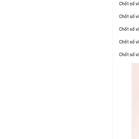
Chốt số v
Chốt số v
Chốt số v
Chốt số v
Chốt số v