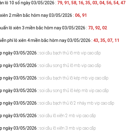
àn lô 10 số ngày 03/05/2026 :
79, 91, 58, 16, 35, 03, 04, 56, 54, 47
ô xiên 2 miền bắc hôm nay 03/05/2026 :
06, 91
huẩn lô xiên 3 miền bắc hôm nay 03/05/2026 :
73, 92, 02
iễn phí lô xiên 4 miền bắc hôm nay 03/05/2026 :
43, 35, 07, 11
íp ngày 03/05/2026 :
soi cầu bạch thủ lô mb vip cao cấp
íp ngày 03/05/2026 :
soi cầu song thủ lô mb vip cao cấp
íp ngày 03/05/2026 :
soi cầu bạch thủ lô kép mb vip cao cấp
íp ngày 03/05/2026 :
soi cầu song thủ lô kép mb vip cao cấp
íp ngày 03/05/2026 :
soi cầu bạch thủ lô 2 nháy mb vip cao cấp
íp ngày 03/05/2026 :
soi cầu lô xiên 2 mb vip cao cấp
íp ngày 03/05/2026 :
soi cầu lô xiên 3 mb vip cao cấp