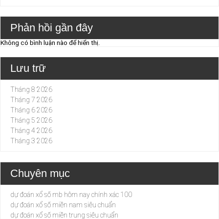
Phản hồi gần đây
Không có bình luận nào để hiển thị.
Lưu trữ
Tháng 8 2026
Tháng 7 2026
Tháng 6 2026
Tháng 5 2026
Tháng 4 2026
Tháng 3 2026
Chuyên mục
dự đoán xổ số mb hôm nay chính xác 100
dự đoán xổ số miền nam siêu chuẩn
dự đoán xổ số miền trung siêu chuẩn