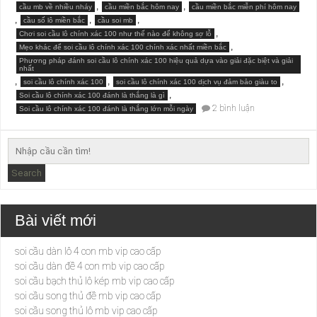
,
,
cầu mb về nhiều nháy
cầu miền bắc hôm nay
cầu miền bắc miễn phí hôm nay
,
,
,
cầu số lô miền bắc
cầu soi mb
,
Chơi soi cầu lô chính xác 100 như thế nào để không sợ lỗ
,
Mẹo khác để soi cầu lô chính xác 100 chính xác nhất miền bắc
Phương pháp đánh soi cầu lô chính xác 100 hiệu quả dựa vào giải đặc biệt và giải
nhất
,
,
,
soi cầu lô chính xác 100
soi cầu lô chính xác 100 dịch vụ đảm bảo giàu to
,
Soi cầu lô chính xác 100 đánh là thắng là gì
ở
2 bình luận
Soi cầu lô chính xác 100 đánh là thắng lớn mỗi ngày
soi
cầu
lô
chính
xác
100
Search
dịch
vụ
đảm
bảo
giàu
Bài viết mới
to
soi cầu dàn lô 4 con mb vip cao cấp
soi cầu dàn đề 4 con mb vip cao cấp
soi cầu bạch thủ lô kép mb vip cao cấp
soi cầu song thủ đề mb vip cao cấp
soi cầu song thủ lô mb vip cao cấp