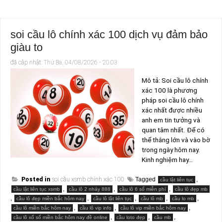
soi cầu lô chính xác 100 dịch vụ đảm bảo
giàu to
đã câp nhật:
Thứ Ba, 04/08/2026 - 20:03
Mô tả: Soi cầu lô chính
xác 100 là phương
pháp soi cầu lô chính
xác nhất được nhiều
anh em tin tưởng và
quan tâm nhất. Để có
thể thắng lớn và vào bờ
trong ngày hôm nay.
Kinh nghiệm hay…
Posted in
soi cầu xsmb chính xác 100
Tagged
,
cầu lật liên tục
,
,
,
cầu lật liên tục xsmb
cầu lô 2 nháy 888
cầu lô 6 số miễn phí
cầu lô đẹp mb
,
,
,
,
,
cầu lô đẹp miền bắc hôm nay
cầu lô lật liên tục
cầu lô mb
cầu lo mb
,
,
,
cầu lô miền bắc hôm nay
cầu lô vip info
cầu lô vip miền bắc hôm nay
,
,
,
cầu lô xổ số miền bắc hôm nay đề online
cầu loto đẹp
cầu mb