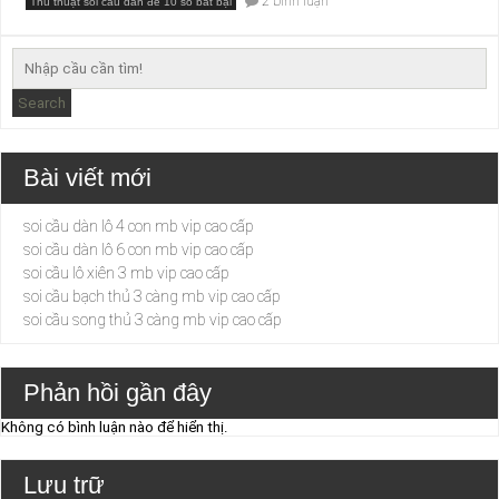
2 bình luận
Thủ thuật soi cầu dàn đề 10 số bất bại
soi
cầu
dàn
đề
10
số
Search
bất
bại
cầu
đề
đẹp
Bài viết mới
nhất
soi cầu dàn lô 4 con mb vip cao cấp
soi cầu dàn lô 6 con mb vip cao cấp
soi cầu lô xiên 3 mb vip cao cấp
soi cầu bạch thủ 3 càng mb vip cao cấp
soi cầu song thủ 3 càng mb vip cao cấp
Phản hồi gần đây
Không có bình luận nào để hiển thị.
Lưu trữ