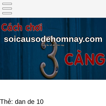
Skip
to
content
soicausodehomnay.com
soi cầu số đề hôm nay
Thẻ:
dan de 10