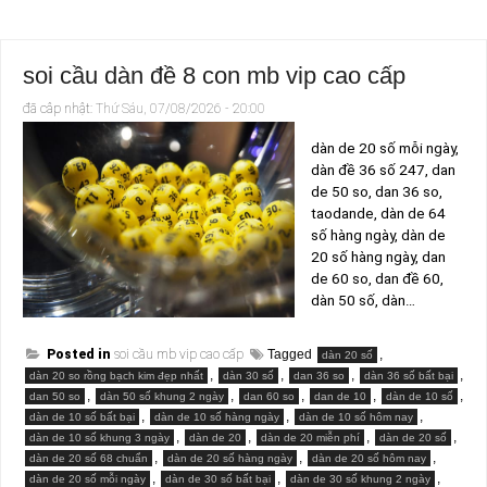
soi cầu dàn đề 8 con mb vip cao cấp
đã câp nhật:
Thứ Sáu, 07/08/2026 - 20:00
dàn de 20 số mỗi ngày,
dàn đề 36 số 247, dan
de 50 so, dan 36 so,
taodande, dàn de 64
số hàng ngày, dàn de
20 số hàng ngày, dan
de 60 so, dan đề 60,
dàn 50 số, dàn…
Posted in
soi cầu mb vip cao cấp
Tagged
,
dàn 20 số
,
,
,
,
dàn 20 so rồng bạch kim đẹp nhất
dàn 30 số
dan 36 so
dàn 36 số bất bại
,
,
,
,
,
dan 50 so
dàn 50 số khung 2 ngày
dan 60 so
dan de 10
dàn de 10 số
,
,
,
dàn de 10 số bất bại
dàn de 10 số hàng ngày
dàn de 10 số hôm nay
,
,
,
,
dàn de 10 số khung 3 ngày
dàn de 20
dàn de 20 miễn phí
dàn de 20 số
,
,
,
dàn de 20 số 68 chuẩn
dàn de 20 số hàng ngày
dàn de 20 số hôm nay
,
,
,
dàn de 20 số mỗi ngày
dàn de 30 số bất bại
dàn de 30 số khung 2 ngày