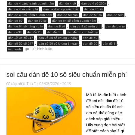
,
,
,
dàn de 4 càng đánh quanh năm
dàn de 4 số
dàn de 4 số 200k
,
,
,
dàn de 4 số miễn phí
dàn de 4 số vip miền bắc
dàn de 40 số
,
,
,
,
dàn de 40 số đánh quanh năm
dan de 50 con
dan de 50 so
dan de 50s
,
,
,
dàn de 60
dan de 60 so
dàn de 64 số đánh quanh năm
,
,
,
,
dàn de 64 số hàng ngày
dàn de 8 số
dàn de 8 số miền phí
dan de bat tu
,
,
,
,
dan de30
dàn đề 20
dàn đề 30
dàn đề 36 con bất bại
,
,
,
dàn đề 36 số 247
dàn đề 36 số khung 2 ngày
dan đe 50
,
,
,
,
dàn đề 50 số 247
dàn đề 50 số khung 3 ngày
dan đề 60
dàn đề 8
ở
192 bình luận
taodande
soi
cầu
dàn
đề
8
soi cầu dàn đề 10 số siêu chuẩn miễn phí
con
mb
vip
đã câp nhật:
Thứ Tư, 05/08/2026 - 20:19
cao
cấp
Mô tả: Muốn biết cách
để soi cầu dàn đề 10
số siêu chuẩn thì anh
em có thể dùng các
cách sắp giới thiệu.
Hãy cùng đọc bài viết
để biết cách này là gì