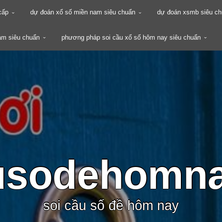
cấp
dự đoán xổ số miền nam siêu chuẩn
dự đoán xsmb siêu c
am siêu chuẩn
phương pháp soi cầu xổ số hôm nay siêu chuẩn
usodehomn
soi cầu số đề hôm nay