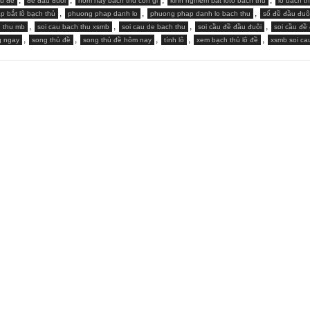
,
,
,
,
hủ đề
đề đầu đuôi
hom nay bach thu con gi
kinh nghiem bat loto bach thu
lo bach t
,
,
,
 bắt lô bạch thủ
phuong phap danh lo
phuong phap danh lo bach thu
số đề đầu đuô
,
,
,
,
h thu mb
soi cau bach thu xsmb
soi cau de bach thu
soi cầu đề đầu đuôi
soi cầu đề
,
,
,
,
,
g ngay
song thủ đề
song thủ đề hôm nay
tính lô
xem bạch thủ lô đề
xsmb soi ca