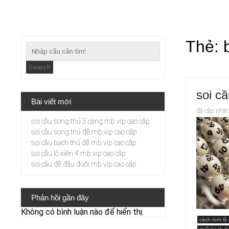
Thẻ:
Search
soi c
Bài viết mới
đã câp nhật
soi cầu song thủ 3 càng mb vip cao cấp
soi cầu song thủ đề mb vip cao cấp
soi cầu bạch thủ đề mb vip cao cấp
soi cầu lô xiên 4 mb vip cao cấp
soi cầu đề đầu đuôi mb vip cao cấp
Phản hồi gần đây
Không có bình luận nào để hiển thị.
cách tính lô