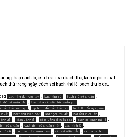
huong phap danh lo, xsmb soi cau bach thu, kinh nghiem bat
 bạch thủ trong ngày, cách soi bạch thủ lô, bach thu lo de…
ged
,
,
,
bach thu de hom nay
bạch thủ đề
bạch thủ đề chuẩn
,
,
h thủ đề miền bắc
bạch thủ đề miền bắc miễn phí
,
,
,
 miền bắc siêu vip
bạch thủ đề miền bắc vip
bạch thủ đề ngày mai
,
,
,
,
 lo đề
bach thu mien bac
bắt bạch thủ đề
bắt cầu lô chuẩn
,
,
,
,
đánh đề
cách đánh lô
cách đánh lô miền bắc
cách soi bạch thủ lô
,
,
,
tính đề chuẩn
cách tính đề chuẩn nhất
cách tính lô
,
,
,
,
h thủ đề
cau bach thu mien nam
cầu đề miền bắc
cau lo bach thu