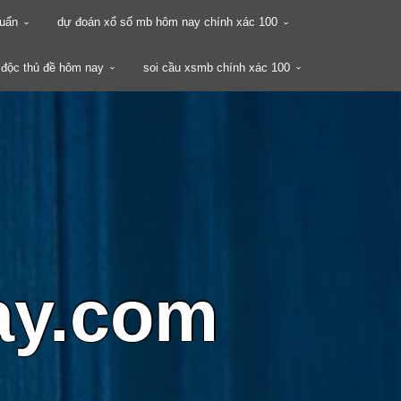
huẩn
dự đoán xổ số mb hôm nay chính xác 100
độc thủ đề hôm nay
soi cầu xsmb chính xác 100
ay.com