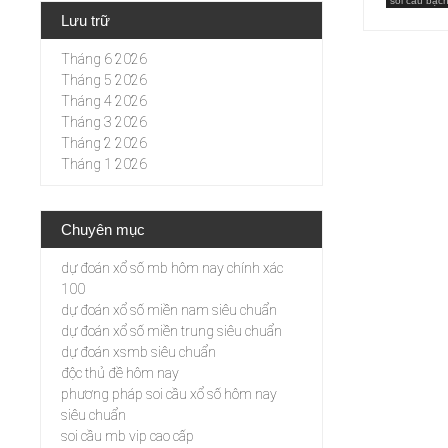
soi cầu bạch
Lưu trữ
Tháng 6 2026
Tháng 5 2026
Tháng 4 2026
Tháng 3 2026
Tháng 2 2026
Tháng 1 2026
Chuyên mục
dự đoán xổ số mb hôm nay chính xác
100
dự đoán xổ số miền nam siêu chuẩn
dự đoán xổ số miền trung siêu chuẩn
dự đoán xsmb siêu chuẩn
độc thủ đề hôm nay
phương pháp soi cầu xổ số hôm nay
siêu chuẩn
soi cầu mb vip cao cấp