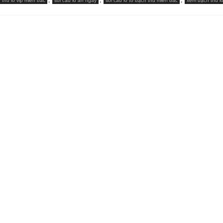
,
,
,
 thủ lô vip miền bắc
soi cầu lô ăn ngay
soi cầu lô tô bạch thủ miền bắc
xem bạch thủ l