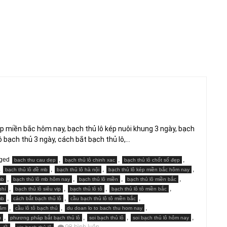
ép miền bắc hôm nay, bạch thủ lô kép nuôi khung 3 ngày, bạch
ô bạch thủ 3 ngày, cách bắt bạch thủ lô,…
ged
,
,
,
bach thu cau dẹp
bạch thủ lô chinh xac
bạch thủ lô chốt số đẹp
,
,
,
,
bạch thủ lô đề mb
bạch thủ lô hà nội
bạch thủ lô kép miền bắc hôm nay
,
,
,
,
mb
bạch thủ lô mb hôm nay
bạch thủ lô miền
bạch thủ lô miền bắc
,
,
,
,
phí
bạch thủ lô siêu vip
bạch thủ lô tô
bạch thủ lô tô miền bắc
,
,
,
mb
cách bắt bạch thủ lô
cầu bạch thủ lô tô miền bắc
,
,
,
năm
cầu lô tô bạch thủ
du doan lo to bach thu hom nay
,
,
,
,
ủ
phương pháp bắt bạch thủ lô
soi bạch thủ lô
soi bạch thủ lô hôm nay
ở