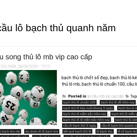
cầu lô bạch thủ quanh năm
ầu song thủ lô mb vip cao cấp
:
Chủ Nhật, 28/06/2026 - 15:10
bạch thủ lô chốt số đẹp, bạch thủ lô k
thủ lô mb, bạch thủ lô chuẩn 100, cầu l
Posted in
soi cầu mb vip cao cấp
Tag
,
bạch thủ lô chuẩn 100
bạch thủ lô đề hôm nay
,
bạch thủ lô kép nuôi khung 3 ngày
bach thu lo 
,
bạch thủ lô miền bắc hôm nay
bạch thủ lô miễn 
,
bạch thủ lô tô miền bắc hôm nay
bạch thủ lô xs
,
cầu lô bạch thủ 3 ngày
cầu lô bạch thủ quanh 
,
,
,
,
to bach thu mb
dự đoán lô tô bạch thủ
kết quả bạch thủ lô
lô bạch thủ
lô tô bạch th