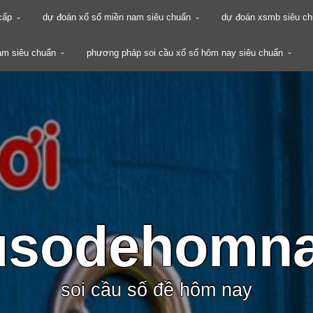
cấp
dự đoán xổ số miền nam siêu chuẩn
dự đoán xsmb siêu c
am siêu chuẩn
phương pháp soi cầu xổ số hôm nay siêu chuẩn
usodehomn
soi cầu số đề hôm nay