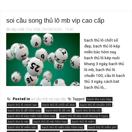
soi cầu song thủ lô mb vip cao cấp
đã câp nhật:
Chủ Nhật, 09/08/2026 - 19:30
bạch thủ lô chốt số
đẹp, bạch thủ lô kép
miền bắc hôm nay,
bạch thủ lô kép nuôi
khung 3 ngày, bạch thủ
lô mb, bạch thủ lô
chuẩn 100, cầu lô bạch
thủ 3 ngày, cách bắt
bạch thủ lô,…
Posted in
soi cầu mb vip cao cấp
Tagged
,
bach thu cau dẹp
,
,
,
bạch thủ lô chinh xac
bạch thủ lô chốt số đẹp
bạch thủ lô chuẩn 100
,
,
,
bạch thủ lô đề hôm nay
bạch thủ lô đề mb
bạch thủ lô hà nội
,
,
bạch thủ lô kép miền bắc hôm nay
bạch thủ lô kép nuôi khung 3 ngày
,
,
,
bach thu lo mb
bạch thủ lô mb hôm nay
bạch thủ lô miền
,
,
,
bạch thủ lô miền bắc
bạch thủ lô miền bắc hôm nay
bạch thủ lô miễn phí